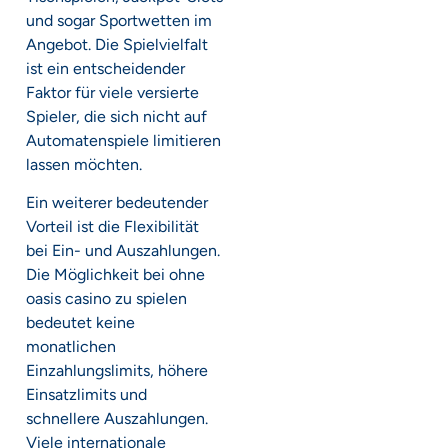
und sogar Sportwetten im
Angebot. Die Spielvielfalt
ist ein entscheidender
Faktor für viele versierte
Spieler, die sich nicht auf
Automatenspiele limitieren
lassen möchten.
Ein weiterer bedeutender
Vorteil ist die Flexibilität
bei Ein- und Auszahlungen.
Die Möglichkeit bei ohne
oasis casino zu spielen
bedeutet keine
monatlichen
Einzahlungslimits, höhere
Einsatzlimits und
schnellere Auszahlungen.
Viele internationale