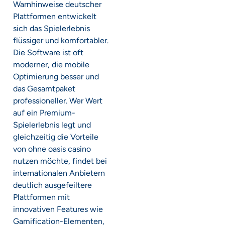
Warnhinweise deutscher
Plattformen entwickelt
sich das Spielerlebnis
flüssiger und komfortabler.
Die Software ist oft
moderner, die mobile
Optimierung besser und
das Gesamtpaket
professioneller. Wer Wert
auf ein Premium-
Spielerlebnis legt und
gleichzeitig die Vorteile
von ohne oasis casino
nutzen möchte, findet bei
internationalen Anbietern
deutlich ausgefeiltere
Plattformen mit
innovativen Features wie
Gamification-Elementen,