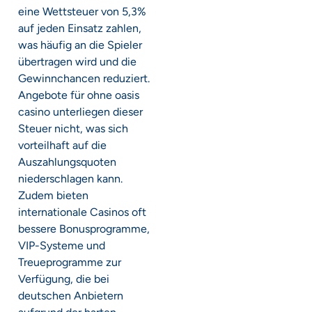
eine Wettsteuer von 5,3%
auf jeden Einsatz zahlen,
was häufig an die Spieler
übertragen wird und die
Gewinnchancen reduziert.
Angebote für ohne oasis
casino unterliegen dieser
Steuer nicht, was sich
vorteilhaft auf die
Auszahlungsquoten
niederschlagen kann.
Zudem bieten
internationale Casinos oft
bessere Bonusprogramme,
VIP-Systeme und
Treueprogramme zur
Verfügung, die bei
deutschen Anbietern