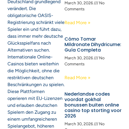
Deutschland grundlegend
March 30, 2026
No
verändert. Die
Comments
obligatorische OASIS-
Registrierung schränkt viele
Read More »
Spieler ein und führt dazu,
dass immer mehr deutsche
Cómo Tomar
Glücksspielfans nach
Mildronate Dihydricume:
Guía Completa
Alternativen suchen.
Internationale Online-
March 30, 2026
No
Casinos bieten weiterhin
Comments
die Möglichkeit, ohne die
restriktiven deutschen
Read More »
Beschränkungen zu spielen.
Diese Plattformen
Nederlandse codes
operieren mit EU-Lizenzen
voordat gokhal
bonussen buiten online
und erlauben deutschen
casino top storting voor
Spielern den Zugang zu
2026
einem umfangreicheren
March 30, 2026
No
Spielangebot, höheren