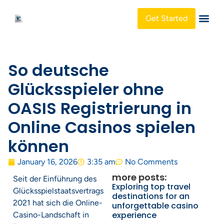
Get Started
About Us
So deutsche
Glücksspieler ohne
OASIS Registrierung in
Online Casinos spielen
können
January 16, 2026
3:35 am
No Comments
more posts:
Seit der Einführung des
Exploring top travel
Glücksspielstaatsvertrags
destinations for an
2021 hat sich die Online-
unforgettable casino
experience
Casino-Landschaft in