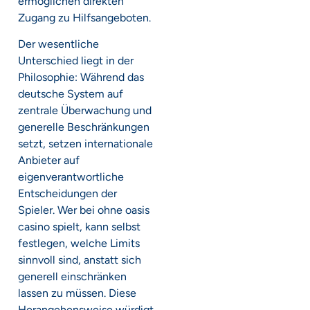
ermöglichen direkten
Zugang zu Hilfsangeboten.
Der wesentliche
Unterschied liegt in der
Philosophie: Während das
deutsche System auf
zentrale Überwachung und
generelle Beschränkungen
setzt, setzen internationale
Anbieter auf
eigenverantwortliche
Entscheidungen der
Spieler. Wer bei ohne oasis
casino spielt, kann selbst
festlegen, welche Limits
sinnvoll sind, anstatt sich
generell einschränken
lassen zu müssen. Diese
Herangehensweise würdigt