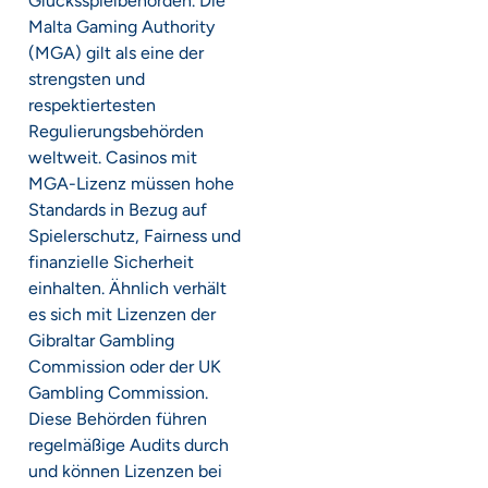
Glücksspielbehörden. Die
Malta Gaming Authority
(MGA) gilt als eine der
strengsten und
respektiertesten
Regulierungsbehörden
weltweit. Casinos mit
MGA-Lizenz müssen hohe
Standards in Bezug auf
Spielerschutz, Fairness und
finanzielle Sicherheit
einhalten. Ähnlich verhält
es sich mit Lizenzen der
Gibraltar Gambling
Commission oder der UK
Gambling Commission.
Diese Behörden führen
regelmäßige Audits durch
und können Lizenzen bei