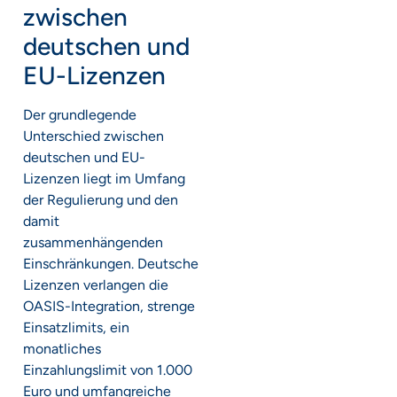
zwischen
deutschen und
EU-Lizenzen
Der grundlegende
Unterschied zwischen
deutschen und EU-
Lizenzen liegt im Umfang
der Regulierung und den
damit
zusammenhängenden
Einschränkungen. Deutsche
Lizenzen verlangen die
OASIS-Integration, strenge
Einsatzlimits, ein
monatliches
Einzahlungslimit von 1.000
Euro und umfangreiche