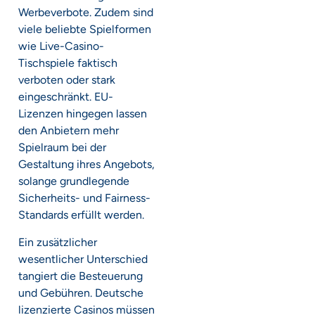
Werbeverbote. Zudem sind
viele beliebte Spielformen
wie Live-Casino-
Tischspiele faktisch
verboten oder stark
eingeschränkt. EU-
Lizenzen hingegen lassen
den Anbietern mehr
Spielraum bei der
Gestaltung ihres Angebots,
solange grundlegende
Sicherheits- und Fairness-
Standards erfüllt werden.
Ein zusätzlicher
wesentlicher Unterschied
tangiert die Besteuerung
und Gebühren. Deutsche
lizenzierte Casinos müssen