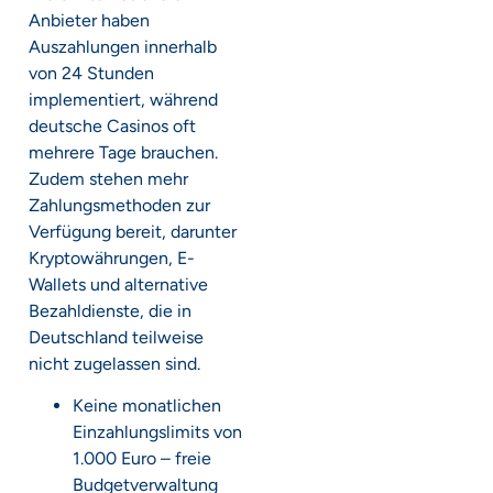
Anbieter haben
Auszahlungen innerhalb
von 24 Stunden
implementiert, während
deutsche Casinos oft
mehrere Tage brauchen.
Zudem stehen mehr
Zahlungsmethoden zur
Verfügung bereit, darunter
Kryptowährungen, E-
Wallets und alternative
Bezahldienste, die in
Deutschland teilweise
nicht zugelassen sind.
Keine monatlichen
Einzahlungslimits von
1.000 Euro – freie
Budgetverwaltung