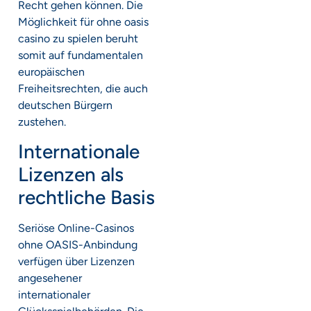
Recht gehen können. Die
Möglichkeit für ohne oasis
casino zu spielen beruht
somit auf fundamentalen
europäischen
Freiheitsrechten, die auch
deutschen Bürgern
zustehen.
Internationale
Lizenzen als
rechtliche Basis
Seriöse Online-Casinos
ohne OASIS-Anbindung
verfügen über Lizenzen
angesehener
internationaler