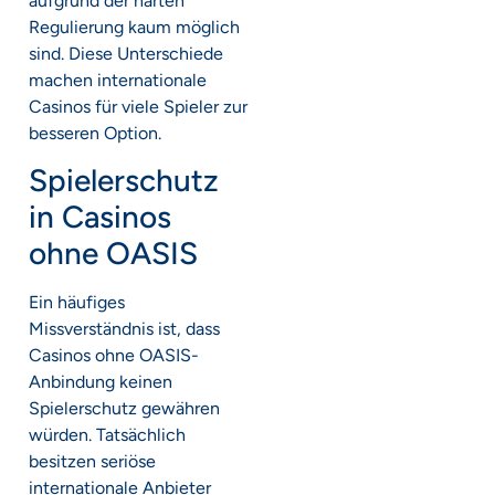
aufgrund der harten
Regulierung kaum möglich
sind. Diese Unterschiede
machen internationale
Casinos für viele Spieler zur
besseren Option.
Spielerschutz
in Casinos
ohne OASIS
Ein häufiges
Missverständnis ist, dass
Casinos ohne OASIS-
Anbindung keinen
Spielerschutz gewähren
würden. Tatsächlich
besitzen seriöse
internationale Anbieter