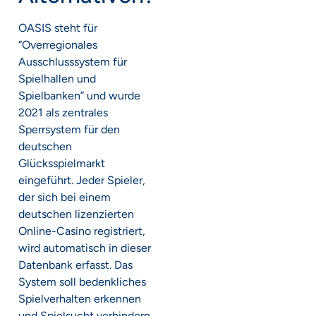
OASIS steht für
“Overregionales
Ausschlusssystem für
Spielhallen und
Spielbanken” und wurde
2021 als zentrales
Sperrsystem für den
deutschen
Glücksspielmarkt
eingeführt. Jeder Spieler,
der sich bei einem
deutschen lizenzierten
Online-Casino registriert,
wird automatisch in dieser
Datenbank erfasst. Das
System soll bedenkliches
Spielverhalten erkennen
und Spielsucht verhindern,