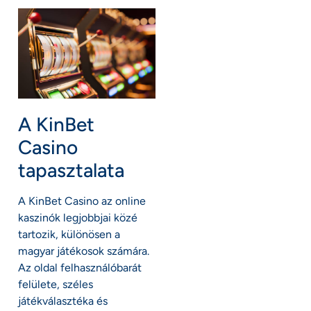
A KinBet
Casino
tapasztalata
A KinBet Casino az online
kaszinók legjobbjai közé
tartozik, különösen a
magyar játékosok számára.
Az oldal felhasználóbarát
felülete, széles
játékválasztéka és