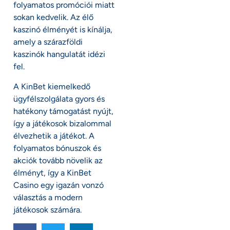
folyamatos promóciói miatt
sokan kedvelik. Az élő
kaszinó élményét is kínálja,
amely a szárazföldi
kaszinók hangulatát idézi
fel.
A KinBet kiemelkedő
ügyfélszolgálata gyors és
hatékony támogatást nyújt,
így a játékosok bizalommal
élvezhetik a játékot. A
folyamatos bónuszok és
akciók tovább növelik az
élményt, így a KinBet
Casino egy igazán vonzó
választás a modern
játékosok számára.