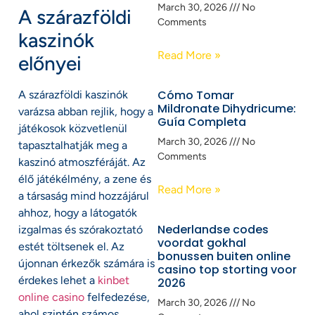
March 30, 2026
No
A szárazföldi
Comments
kaszinók
Read More »
előnyei
Cómo Tomar
A szárazföldi kaszinók
Mildronate Dihydricume:
varázsa abban rejlik, hogy a
Guía Completa
játékosok közvetlenül
March 30, 2026
No
tapasztalhatják meg a
Comments
kaszinó atmoszféráját. Az
élő játékélmény, a zene és
Read More »
a társaság mind hozzájárul
ahhoz, hogy a látogatók
Nederlandse codes
izgalmas és szórakoztató
voordat gokhal
estét töltsenek el. Az
bonussen buiten online
újonnan érkezők számára is
casino top storting voor
érdekes lehet a
kinbet
2026
online casino
felfedezése,
March 30, 2026
No
ahol szintén számos