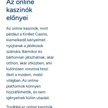
Az online
kaszinók
előnyei
Az online kaszinók, mint
például a KinBet Casino,
kiemelkedő kényelmet
nyújtanak a játékosok
számára. Bármikor és
bárhonnan játszhatnak, akár
otthon, akár útközben, ami
különösen vonzóvá teszi
őket a modern, mobil
világban. Az online
platformok könnyen
hozzáférhetők, és nem
igényelnek külön utazást.
Továbbá az online kaszinók