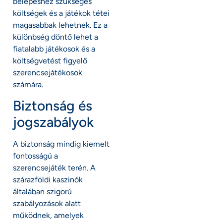
belépéshez szükséges
költségek és a játékok tétei
magasabbak lehetnek. Ez a
különbség döntő lehet a
fiatalabb játékosok és a
költségvetést figyelő
szerencsejátékosok
számára.
Biztonság és
jogszabályok
A biztonság mindig kiemelt
fontosságú a
szerencsejáték terén. A
szárazföldi kaszinók
általában szigorú
szabályozások alatt
működnek, amelyek