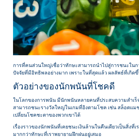
การที่คนส่วนใหญ่เชื่อว่าทักษะสามารถนำไปสู่การชนะในการพ
ปัจจัยที่มีอิทธิพลอย่างมาก เพราะในที่สุดแล้ว ผลลัพธ์ที่เกิดข
ตัวอย่างของนักพนันที่โชคดี
ในโลกของการพนัน มีนักพนันหลายคนที่ประสบความสำเร็จจาก
สามารถชนะรางวัลใหญ่ในเกมที่อิงตามโชค เช่น สล็อตแมชช
เปลี่ยนโชคชะตาของพวกเขาได้
เรื่องราวของนักพนันที่เคยชนะเงินล้านในคืนเดียวเป็นสิ่งที่
มากกว่าทักษะที่เราพยายามฝึกฝนอยู่เสมอ