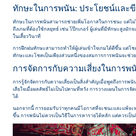
ทักษะในการพนัน: ประโยชน์และขี
ทักษะในการพนันสามารถช่วยเพิ่มโอกาสในการชนะ แต่ไม่ไ
ถึงเกมที่ต้องใช้กลยุทธ์ เช่น โป๊กเกอร์ ผู้เล่นที่มีทักษะสูงม
ในเสี้ยววินาที
การฝึกฝนทักษะสามารถทำให้ผู้เล่นเข้าใจเกมได้ดีขึ้น แต่
ทักษะและโชคเป็นเพียงส่วนหนึ่งของสมการการพนันจะช่วยให
การจัดการกับความเสี่ยงในการพน
การรู้จักจัดการกับความเสี่ยงเป็นสิ่งสำคัญเมื่อพูดถึงการพนั
เสียใจเมื่อผลลัพธ์ไม่เป็นไปตามที่หวัง การวางแผนในการจัดก
ได้
นอกจากนี้ การยอมรับว่าทุกคนมีโอกาสที่จะชนะและแพ้จะ
ขึ้น การพนันไม่ควรเป็นวิธีในการหารายได้หลัก แต่ควรเป็น