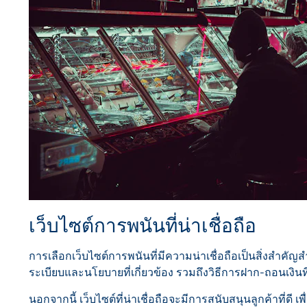
เว็บไซต์การพนันที่น่าเชื่อถือ
การเลือกเว็บไซต์การพนันที่มีความน่าเชื่อถือเป็นสิ่งสำคัญสำ
ระเบียบและนโยบายที่เกี่ยวข้อง รวมถึงวิธีการฝาก-ถอนเงินท
นอกจากนี้ เว็บไซต์ที่น่าเชื่อถือจะมีการสนับสนุนลูกค้าที่ด