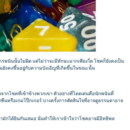
นันนั้นไม่ผิด แต่ไม่ว่าจะมีทักษะมากเพียงใด โชคก็ยังคงเป็น
ึ้นยังคงขึ้นอยู่กับความบังเอิญที่เกิดขึ้นในขณะนั้น
โชคที่เข้าข้างพวกเขา ตัวอย่างที่โดดเด่นคือนักพนันที่
ีนหรือเกมโป๊กเกอร์ บางครั้งการตัดสินใจที่อาจดูธรรมดาอาจ
เรามักได้ยินกันเสมอ นั่นทำให้เราเข้าใจว่าโชคอาจมีอิทธิพล