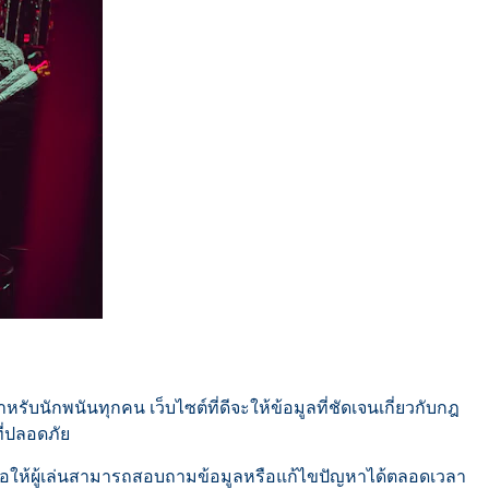
หรับนักพนันทุกคน เว็บไซต์ที่ดีจะให้ข้อมูลที่ชัดเจนเกี่ยวกับกฎ
ี่ปลอดภัย
ี เพื่อให้ผู้เล่นสามารถสอบถามข้อมูลหรือแก้ไขปัญหาได้ตลอดเวลา