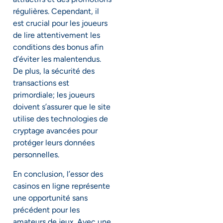
régulières. Cependant, il
est crucial pour les joueurs
de lire attentivement les
conditions des bonus afin
d’éviter les malentendus.
De plus, la sécurité des
transactions est
primordiale; les joueurs
doivent s’assurer que le site
utilise des technologies de
cryptage avancées pour
protéger leurs données
personnelles.
En conclusion, l’essor des
casinos en ligne représente
une opportunité sans
précédent pour les
amateurs de jeux. Avec une