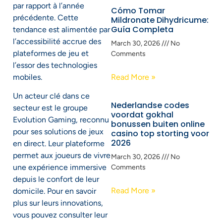
par rapport à l’année
Cómo Tomar
précédente. Cette
Mildronate Dihydricume:
Guía Completa
tendance est alimentée par
l’accessibilité accrue des
March 30, 2026
No
plateformes de jeu et
Comments
l’essor des technologies
mobiles.
Read More »
Un acteur clé dans ce
Nederlandse codes
secteur est le groupe
voordat gokhal
Evolution Gaming, reconnu
bonussen buiten online
pour ses solutions de jeux
casino top storting voor
2026
en direct. Leur plateforme
permet aux joueurs de vivre
March 30, 2026
No
une expérience immersive
Comments
depuis le confort de leur
Read More »
domicile. Pour en savoir
plus sur leurs innovations,
vous pouvez consulter leur