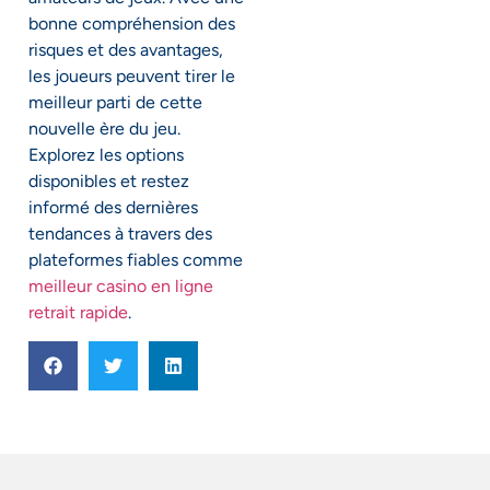
bonne compréhension des
risques et des avantages,
les joueurs peuvent tirer le
meilleur parti de cette
nouvelle ère du jeu.
Explorez les options
disponibles et restez
informé des dernières
tendances à travers des
plateformes fiables comme
meilleur casino en ligne
retrait rapide
.