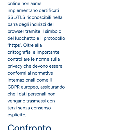
online non aams
implementano certificati
SSL/TLS riconoscibili nella
barra degli indirizzi del
browser tramite il simbolo
del lucchetto e il protocollo
“https”. Oltre alla
crittografia, è importante
controllare le norme sulla
privacy che devono essere
conformi ai normative
internazionali come il
GDPR europeo, assicurando
che i dati personali non
vengano trasmessi con
terzi senza consenso
esplicito.
Confronto