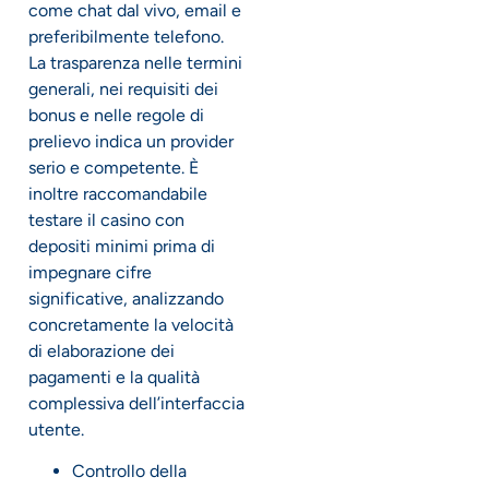
come chat dal vivo, email e
preferibilmente telefono.
La trasparenza nelle termini
generali, nei requisiti dei
bonus e nelle regole di
prelievo indica un provider
serio e competente. È
inoltre raccomandabile
testare il casino con
depositi minimi prima di
impegnare cifre
significative, analizzando
concretamente la velocità
di elaborazione dei
pagamenti e la qualità
complessiva dell’interfaccia
utente.
Controllo della