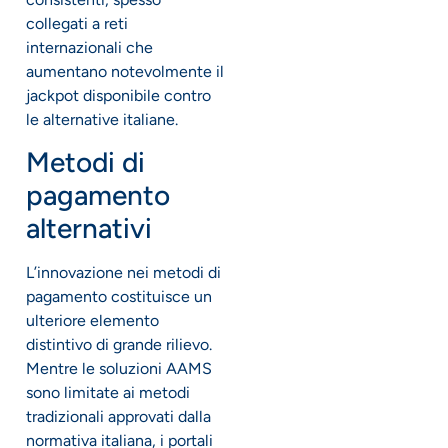
collegati a reti
internazionali che
aumentano notevolmente il
jackpot disponibile contro
le alternative italiane.
Metodi di
pagamento
alternativi
L’innovazione nei metodi di
pagamento costituisce un
ulteriore elemento
distintivo di grande rilievo.
Mentre le soluzioni AAMS
sono limitate ai metodi
tradizionali approvati dalla
normativa italiana, i portali