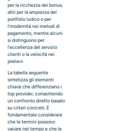
per la ricchezza dei bonus,
altri per la ampiezza del
portfolio ludico o per
l’modernità nei metodi di
pagamento, mentre alcuni
si distinguono per
l’eccellenza del servizio
clienti o la velocità nei
prelievi.
La tabella seguente
sintetizza gli elementi
chiave che differenziano i
top provider, consentendo
un confronto diretto basato
su criteri concreti. È
fondamentale considerare
che le termini possono
variare nel tempo e che le