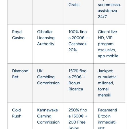
Gratis
scommessa,
assistenza
24/7
Royal
Gibraltar
100% fino
Giochi live
Casino
Licensing
a 2000€ +
HD, VIP
Authority
Cashback
program
20%
esclusivo,
app mobile
Diamond
UK
150% fino
Jackpot
Bet
Gambling
a 750€ +
cumulativi
Commission
Bonus
milionari,
Ricarica
tornei
mensili
Gold
Kahnawake
250% fino
Pagamenti
Rush
Gaming
a 1500€ +
Bitcoin
Commission
200 Free
immediati,
Spins
slot