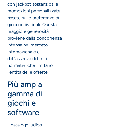
con jackpot sostanziosi e
promozioni personalizzate
basate sulle preferenze di
gioco individuali. Questa
maggiore generosità
proviene dalla concorrenza
intensa nel mercato
internazionale e
dall’assenza di limiti
normativi che limitano
l’entità delle offerte.
Più ampia
gamma di
giochi e
software
Il catalogo ludico