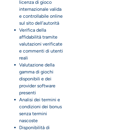
licenza di gioco
internazionale valida
e controllabile online
sul sito dell’autorità
Verifica della
affidabilità tramite
valutazioni verificate
e commenti di utenti
reali
Valutazione della
gamma di giochi
disponibili e dei
provider software
presenti
Analisi dei termini e
condizioni dei bonus
senza termini
nascoste
Disponibilità di