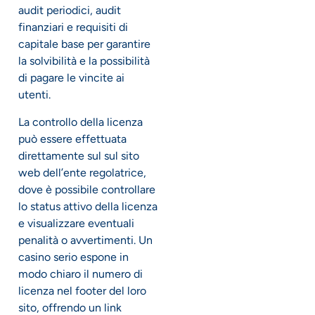
audit periodici, audit
finanziari e requisiti di
capitale base per garantire
la solvibilità e la possibilità
di pagare le vincite ai
utenti.
La controllo della licenza
può essere effettuata
direttamente sul sul sito
web dell’ente regolatrice,
dove è possibile controllare
lo status attivo della licenza
e visualizzare eventuali
penalità o avvertimenti. Un
casino serio espone in
modo chiaro il numero di
licenza nel footer del loro
sito, offrendo un link