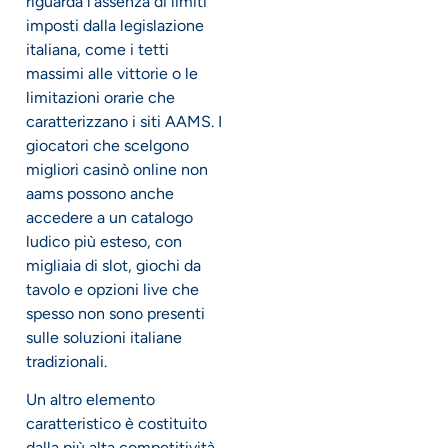
riguarda l’assenza di limiti
imposti dalla legislazione
italiana, come i tetti
massimi alle vittorie o le
limitazioni orarie che
caratterizzano i siti AAMS. I
giocatori che scelgono
migliori casinò online non
aams possono anche
accedere a un catalogo
ludico più esteso, con
migliaia di slot, giochi da
tavolo e opzioni live che
spesso non sono presenti
sulle soluzioni italiane
tradizionali.
Un altro elemento
caratteristico è costituito
dalla più alta competitività