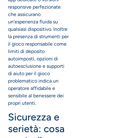
responsive perfezionate
che assicurano
un’esperienza fluida su
qualsiasi dispositivo. Inoltre
la presenza di strumenti per
il gioco responsabile come
limiti di deposito
autoimposti, opzioni di
autoesclusione e supporti
di aiuto per il gioco
problematico indica un
operatore affidabile e
sensibile al benessere dei
propri utenti.
Sicurezza e
serietà: cosa