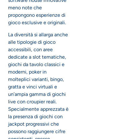
software house innovative
meno note che
propongono esperienze di
gioco esclusive e originali.
La diversità si allarga anche
alle tipologie di gioco
accessibili, con aree
dedicate a slot tematiche,
giochi da tavolo classici e
moderni, poker in
molteplici varianti, bingo,
gratta e vinci virtuali e
un’ampia gamma di giochi
live con croupier reali.
Specialmente apprezzata è
la presenza di giochi con
jackpot progressivi che
possono raggiungere cifre
consistenti, spesso