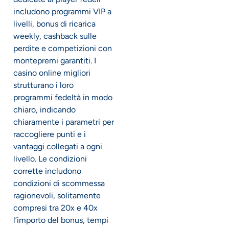
includono programmi VIP a
livelli, bonus di ricarica
weekly, cashback sulle
perdite e competizioni con
montepremi garantiti. I
casino online migliori
strutturano i loro
programmi fedeltà in modo
chiaro, indicando
chiaramente i parametri per
raccogliere punti e i
vantaggi collegati a ogni
livello. Le condizioni
corrette includono
condizioni di scommessa
ragionevoli, solitamente
compresi tra 20x e 40x
l’importo del bonus, tempi