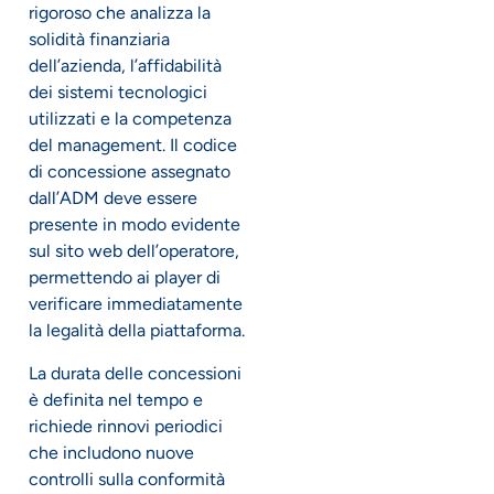
rigoroso che analizza la
solidità finanziaria
dell’azienda, l’affidabilità
dei sistemi tecnologici
utilizzati e la competenza
del management. Il codice
di concessione assegnato
dall’ADM deve essere
presente in modo evidente
sul sito web dell’operatore,
permettendo ai player di
verificare immediatamente
la legalità della piattaforma.
La durata delle concessioni
è definita nel tempo e
richiede rinnovi periodici
che includono nuove
controlli sulla conformità