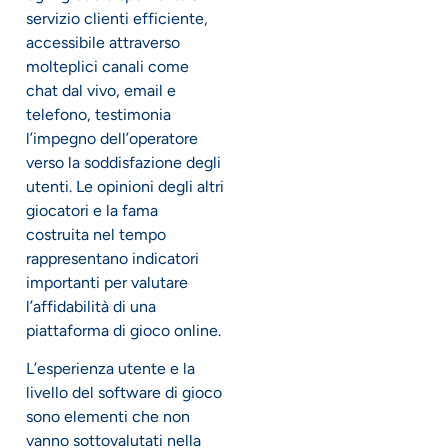
servizio clienti efficiente,
accessibile attraverso
molteplici canali come
chat dal vivo, email e
telefono, testimonia
l’impegno dell’operatore
verso la soddisfazione degli
utenti. Le opinioni degli altri
giocatori e la fama
costruita nel tempo
rappresentano indicatori
importanti per valutare
l’affidabilità di una
piattaforma di gioco online.
L’esperienza utente e la
livello del software di gioco
sono elementi che non
vanno sottovalutati nella