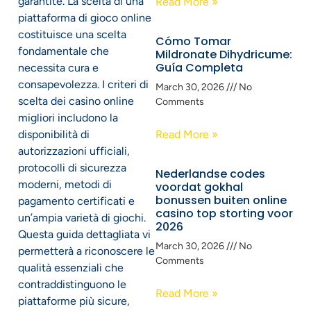
garantite. La scelta di una
Read More »
piattaforma di gioco online
costituisce una scelta
Cómo Tomar
fondamentale che
Mildronate Dihydricume:
Guía Completa
necessita cura e
consapevolezza. I criteri di
March 30, 2026
No
scelta dei casino online
Comments
migliori includono la
disponibilità di
Read More »
autorizzazioni ufficiali,
protocolli di sicurezza
Nederlandse codes
moderni, metodi di
voordat gokhal
bonussen buiten online
pagamento certificati e
casino top storting voor
un’ampia varietà di giochi.
2026
Questa guida dettagliata vi
March 30, 2026
No
permetterà a riconoscere le
Comments
qualità essenziali che
contraddistinguono le
Read More »
piattaforme più sicure,