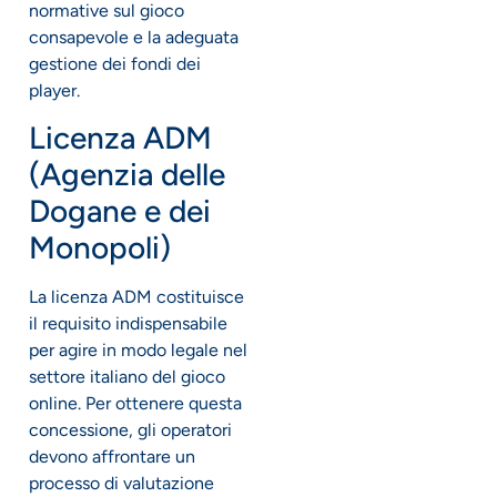
normative sul gioco
consapevole e la adeguata
gestione dei fondi dei
player.
Licenza ADM
(Agenzia delle
Dogane e dei
Monopoli)
La licenza ADM costituisce
il requisito indispensabile
per agire in modo legale nel
settore italiano del gioco
online. Per ottenere questa
concessione, gli operatori
devono affrontare un
processo di valutazione