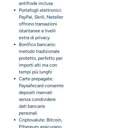
antifrode inclusa
Portafogli elettronici:
PayPal, Skrill, Neteller
offrono transazioni
istantanee e livelli
extra di privacy
Bonifico bancario:
metodo tradizionale
protetto, perfetto per
importi alti ma con
tempi più lunghi
Carte prepagate:
Paysafecard consente
depositi riservati
senza condividere
dati bancarie
personali
Criptovalute: Bitcoin,
Ethereum assicurano