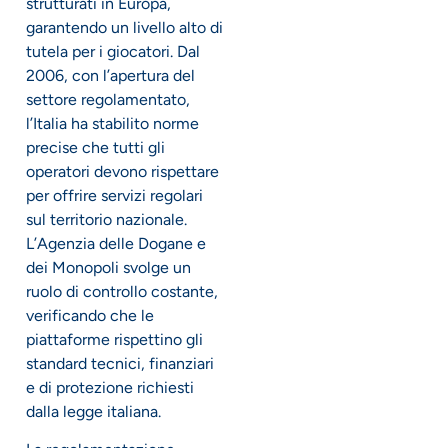
strutturati in Europa,
garantendo un livello alto di
tutela per i giocatori. Dal
2006, con l’apertura del
settore regolamentato,
l’Italia ha stabilito norme
precise che tutti gli
operatori devono rispettare
per offrire servizi regolari
sul territorio nazionale.
L’Agenzia delle Dogane e
dei Monopoli svolge un
ruolo di controllo costante,
verificando che le
piattaforme rispettino gli
standard tecnici, finanziari
e di protezione richiesti
dalla legge italiana.