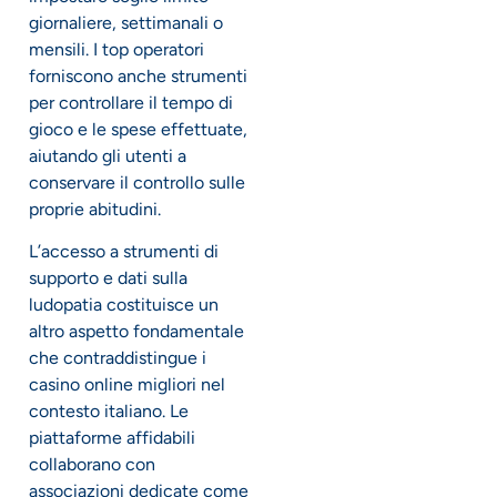
giornaliere, settimanali o
mensili. I top operatori
forniscono anche strumenti
per controllare il tempo di
gioco e le spese effettuate,
aiutando gli utenti a
conservare il controllo sulle
proprie abitudini.
L’accesso a strumenti di
supporto e dati sulla
ludopatia costituisce un
altro aspetto fondamentale
che contraddistingue i
casino online migliori nel
contesto italiano. Le
piattaforme affidabili
collaborano con
associazioni dedicate come