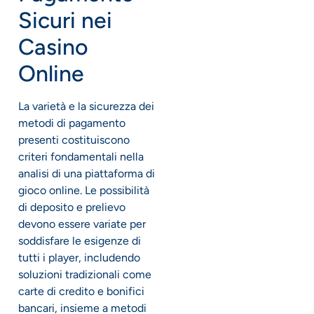
Sicuri nei
Casino
Online
La varietà e la sicurezza dei
metodi di pagamento
presenti costituiscono
criteri fondamentali nella
analisi di una piattaforma di
gioco online. Le possibilità
di deposito e prelievo
devono essere variate per
soddisfare le esigenze di
tutti i player, includendo
soluzioni tradizionali come
carte di credito e bonifici
bancari, insieme a metodi