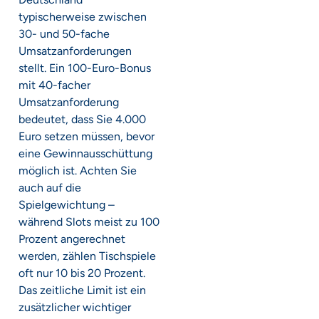
typischerweise zwischen
30- und 50-fache
Umsatzanforderungen
stellt. Ein 100-Euro-Bonus
mit 40-facher
Umsatzanforderung
bedeutet, dass Sie 4.000
Euro setzen müssen, bevor
eine Gewinnausschüttung
möglich ist. Achten Sie
auch auf die
Spielgewichtung –
während Slots meist zu 100
Prozent angerechnet
werden, zählen Tischspiele
oft nur 10 bis 20 Prozent.
Das zeitliche Limit ist ein
zusätzlicher wichtiger