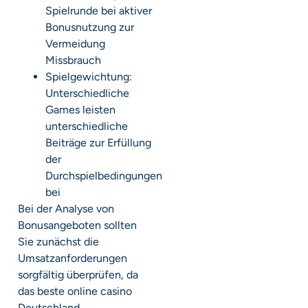
Spielrunde bei aktiver
Bonusnutzung zur
Vermeidung
Missbrauch
Spielgewichtung:
Unterschiedliche
Games leisten
unterschiedliche
Beiträge zur Erfüllung
der
Durchspielbedingungen
bei
Bei der Analyse von
Bonusangeboten sollten
Sie zunächst die
Umsatzanforderungen
sorgfältig überprüfen, da
das beste online casino
Deutschland