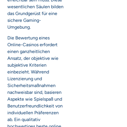
wesentlichen Säulen bilden
das Grundgerüst für eine
sichere Gaming-
Umgebung.
Die Bewertung eines
Online-Casinos erfordert
einen ganzheitlichen
Ansatz, der objektive wie
subjektive Kriterien
einbezieht. Während
Lizenzierung und
Sicherheitsmaßnahmen
nachweisbar sind, basieren
Aspekte wie Spielspaß und
Benutzerfreundlichkeit von
individuellen Präferenzen
ab. Ein qualitativ
hochwertiges beste online