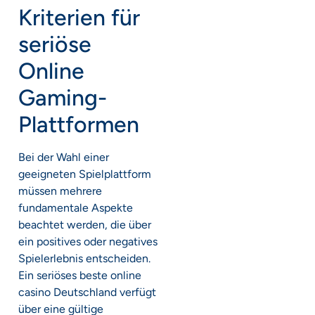
Kriterien für
seriöse
Online
Gaming-
Plattformen
Bei der Wahl einer
geeigneten Spielplattform
müssen mehrere
fundamentale Aspekte
beachtet werden, die über
ein positives oder negatives
Spielerlebnis entscheiden.
Ein seriöses beste online
casino Deutschland verfügt
über eine gültige