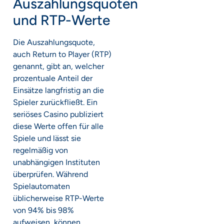
Auszahlungsquoten
und RTP-Werte
Die Auszahlungsquote,
auch Return to Player (RTP)
genannt, gibt an, welcher
prozentuale Anteil der
Einsätze langfristig an die
Spieler zurückfließt. Ein
seriöses Casino publiziert
diese Werte offen für alle
Spiele und lässt sie
regelmäßig von
unabhängigen Instituten
überprüfen. Während
Spielautomaten
üblicherweise RTP-Werte
von 94% bis 98%
aufweisen, können