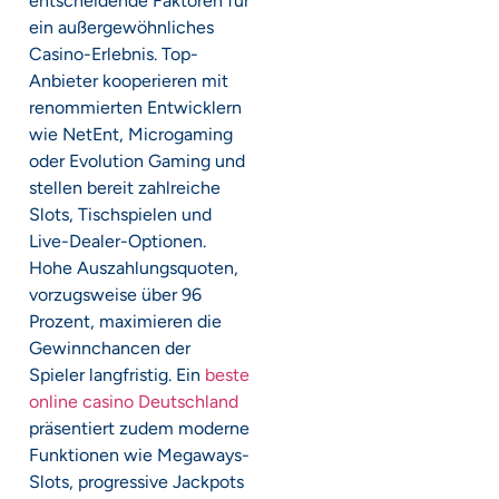
entscheidende Faktoren für
ein außergewöhnliches
Casino-Erlebnis. Top-
Anbieter kooperieren mit
renommierten Entwicklern
wie NetEnt, Microgaming
oder Evolution Gaming und
stellen bereit zahlreiche
Slots, Tischspielen und
Live-Dealer-Optionen.
Hohe Auszahlungsquoten,
vorzugsweise über 96
Prozent, maximieren die
Gewinnchancen der
Spieler langfristig. Ein
beste
online casino Deutschland
präsentiert zudem moderne
Funktionen wie Megaways-
Slots, progressive Jackpots