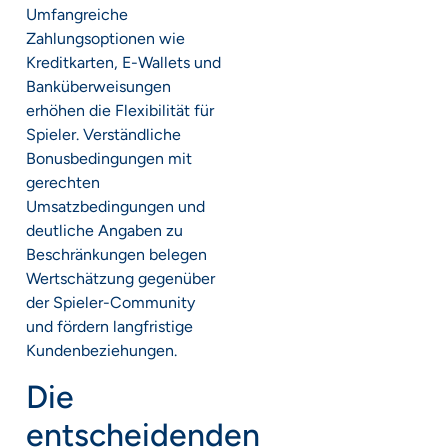
Umfangreiche
Zahlungsoptionen wie
Kreditkarten, E-Wallets und
Banküberweisungen
erhöhen die Flexibilität für
Spieler. Verständliche
Bonusbedingungen mit
gerechten
Umsatzbedingungen und
deutliche Angaben zu
Beschränkungen belegen
Wertschätzung gegenüber
der Spieler-Community
und fördern langfristige
Kundenbeziehungen.
Die
entscheidenden