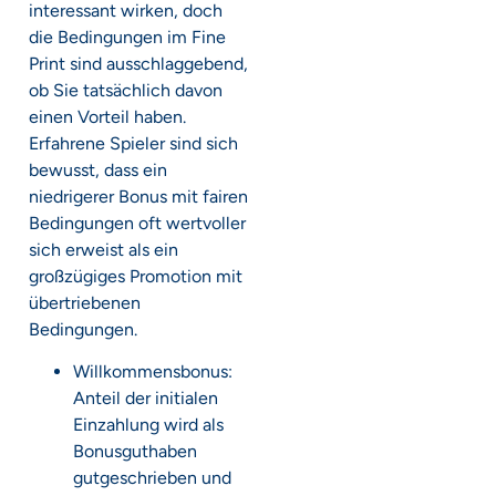
interessant wirken, doch
die Bedingungen im Fine
Print sind ausschlaggebend,
ob Sie tatsächlich davon
einen Vorteil haben.
Erfahrene Spieler sind sich
bewusst, dass ein
niedrigerer Bonus mit fairen
Bedingungen oft wertvoller
sich erweist als ein
großzügiges Promotion mit
übertriebenen
Bedingungen.
Willkommensbonus:
Anteil der initialen
Einzahlung wird als
Bonusguthaben
gutgeschrieben und