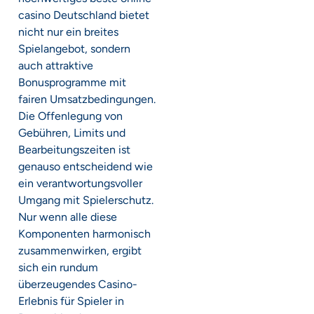
casino Deutschland bietet
nicht nur ein breites
Spielangebot, sondern
auch attraktive
Bonusprogramme mit
fairen Umsatzbedingungen.
Die Offenlegung von
Gebühren, Limits und
Bearbeitungszeiten ist
genauso entscheidend wie
ein verantwortungsvoller
Umgang mit Spielerschutz.
Nur wenn alle diese
Komponenten harmonisch
zusammenwirken, ergibt
sich ein rundum
überzeugendes Casino-
Erlebnis für Spieler in