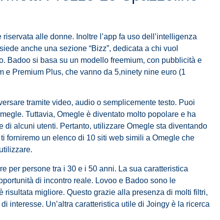
è riservata alle donne. Inoltre l’app fa uso dell’intelligenza
ssiede anche una sezione “Bizz”, dedicata a chi vuol
vo. Badoo si basa su un modello freemium, con pubblicità e
m e Premium Plus, che vanno da 5,ninety nine euro (1
rsare tramite video, audio o semplicemente testo. Puoi
Omegle. Tuttavia, Omegle è diventato molto popolare e ha
 di alcuni utenti. Pertanto, utilizzare Omegle sta diventando
, ti forniremo un elenco di 10 siti web simili a Omegle che
tilizzare.
re per persone tra i 30 e i 50 anni. La sua caratteristica
 opportunità di incontro reale. Lovoo e Badoo sono le
 è risultata migliore. Questo grazie alla presenza di molti filtri,
i interesse. Un’altra caratteristica utile di Joingy è la ricerca