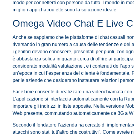
modo per connetterti con persone da tutto il mondo in modo
migliori app chatroulette sono la soluzione ideale.
Omega Video Chat E Live C
Anche se sappiamo che le piattaforme di chat casuali non
riversando in gran numero a causa delle tendenze e della c
i genitori devono conoscere, presentati per punti, con og
è abbastanza solida in quanto cerca di offrire ai partecipan
considerato modalità valutazione , e i contenuti dell’app s
un’epoca in cui l’esperienza del cliente è fondamental
per le aziende che desiderano instaurare relazioni personal
FaceTime consente di realizzare una videochiamata con un
L’applicazione si interfaccia automaticamente con la Rubri
importare gli indirizzi in liste apposite. Nella versione 
Web presente, commutando automaticamente da 3G a Wi-Fi
Secondo il fondatore l’azienda ha cercato di implementare 
attacchi sono stati tutt’altro che costruttivi”. Come avret