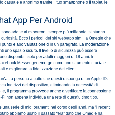
 casuale e anonimo tramite il tuo smartphone o il tablet, le
hat App Per Android
 sono adatte ai minorenni, sempre più millennial si stanno
uriosità. Ecco i pericoli dei siti web/app simili a Omegle che
ni punto elabo valutazione d in un paragrafo. La moderazione
ti uno spazio sicuro. Il livello di sicurezza può essere
ono disponibili solo per adulti maggiori di 18 anni. In
e, Facebook Messenger emerge come uno strumento cruciale
i e migliorare la fidelizzazione dei clienti.
’altra persona a patto che questi disponga di un Apple ID.
ca Indirizzi del dispositivo, eliminando la necessità di
Mobile, il programma provvede anche a verificare la connessione
 non appena individua una rete di quest’ultimo tipo.
una serie di miglioramenti nel corso degli anni, ma “i recenti
e notato abbiamo usato il passato “era” dato che Omegle ha