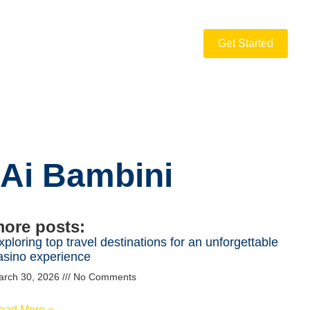
Get Started
 Ai Bambini
ore posts:
xploring top travel destinations for an unforgettable
asino experience
arch 30, 2026
No Comments
ead More »