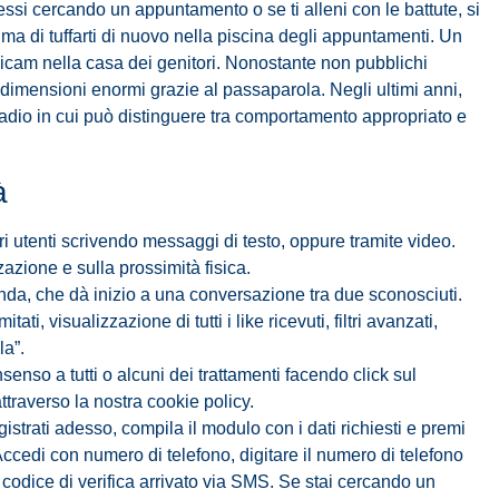
tessi cercando un appuntamento o se ti alleni con le battute, si
prima di tuffarti di nuovo nella piscina degli appuntamenti. Un
icam nella casa dei genitori. Nonostante non pubblichi
 dimensioni enormi grazie al passaparola. Negli ultimi anni,
stadio in cui può distinguere tra comportamento appropriato e
à
ri utenti scrivendo messaggi di testo, oppure tramite video.
azione e sulla prossimità fisica.
da, che dà inizio a una conversazione tra due sconosciuti.
ti, visualizzazione di tutti i like ricevuti, filtri avanzati,
la”.
nsenso a tutti o alcuni dei trattamenti facendo click sul
traverso la nostra cookie policy.
istrati adesso, compila il modulo con i dati richiesti e premi
Accedi con numero di telefono, digitare il numero di telefono
codice di verifica arrivato via SMS. Se stai cercando un