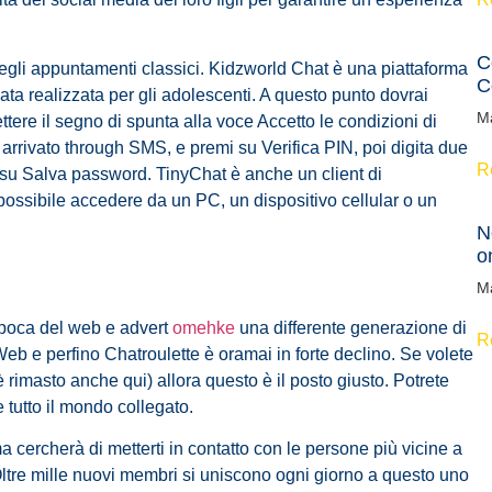
C
 degli appuntamenti classici. Kidzworld Chat è una piattaforma
C
ata realizzata per gli adolescenti. A questo punto dovrai
M
tere il segno di spunta alla voce Accetto le condizioni di
 arrivato through SMS, e premi su Verifica PIN, poi digita due
R
 su Salva password. TinyChat è anche un client di
ossibile accedere da un PC, un dispositivo cellular o un
N
o
M
epoca del web e advert
omehke
una differente generazione di
R
 e perfino Chatroulette è oramai in forte declino. Se volete
rimasto anche qui) allora questo è il posto giusto. Potrete
e tutto il mondo collegato.
 cercherà di metterti in contatto con le persone più vicine a
Oltre mille nuovi membri si uniscono ogni giorno a questo uno