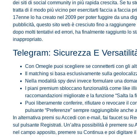
dei siti di social community in più rapida crescita. Se tu s
tratta di il modo più vicino per esercitarti faccia a faccia 
17enne lo ha creato nel 2009 per poter fuggire da una dig
pubblicità, questo sito web è cresciuto fino a raggiungere
dopo molti tentativi ed errori, ha finalmente raggiunto lo 
inappropriato.
Telegram: Sicurezza E Versatilit
Con Omegle puoi scegliere se connetterti con gli alt
Il matching si basa esclusivamente sulla geolocalizz
Nella modalità spy devi invece formulare una doman
I piani premium sbloccano funzionalità come like illimita
raccomandazioni migliorate e la funzione “Salta la fi
Puoi liberamente conferire, rifiutare o revocare il co
pulsante “Preferenze” sempre raggiungibile anche at
In alternativa premi su Accedi con e-mail, fai faucet su Reg
sul pulsante Registrati. Un’altra possibilità è premere su 
nel campo apposito, premere su Continua e poi digitare il 