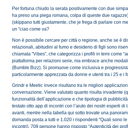
Per fortuna chiudo la serata positivamente con due simpat
ha preso una piega romana, colpa di queste due ragazze)
(skippano tutti giustamente, che je frega di parlare con m
un “ciao come va?
Non è possibile cercare per città o regione, anche se è dispo
relazionali, abitudini al fumo e desiderio di figli sono ri
chiamata “Vibes”, che categorizza i profili in temi come “
piattaforma per relazioni serie, ma embrace anche modal
(Bumble Bizz). Si promuove come inclusiva e progressista,
particolarmente apprezzata da donne e utenti tra i 25 e i f
Grindr e Meetic invece risultano tra le migliori applicazion
conversazione. Viene valutato quanto risulta invadente (
funzionalità dell’applicazione e che tipologia di pubblicit
testato otto app di incontri con l’aiuto dei nostri esperti d
avanti, mentre nella tabella qui sotto trovate una panoramic
domanda posta a tutti e 1.020 i rispondenti “Quali sono le 
incontri), 709 persone hanno risposto “Autenticità dei prof