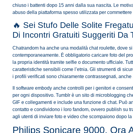
chiuso i battenti dopo 15 anni dalla sua nascita. Le motiv
abuso della piattaforma spesso utilizzata per commettere “c
🔥 Sei Stufo Delle Solite Fregatur
Di Incontri Gratuiti Suggeriti Da
Chatrandom ha anche una modalità chat roulette, dove s
contemporaneamente. È obbligatorio caricare foto del profi
la propria identità tramite selfie o documento ufficiale. Tu
caratteristiche sensibili come l’etnia. Gli strumenti di sic
i profili verificati sono chiaramente contrassegnati, anche s
Il software embody anche controlli per i genitori e consen
per ogni dispositivo. Tumblr è un sito di microblogging che
GIF e collegamenti e include una funzione di chat. Può a
contatto e condividono i loro fandom, ovvero publish su t
agli utenti di inviare foto e video che scompaiono dopo la
Philips Sonicare 9000, Ora 