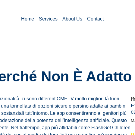
Home
Services
About Us
Contact
erché Non È Adatto
m
onalità, ci sono different OMETV molto migliori là fuori.
E
 una tonnellata di opzioni sicure e persino adatte ai bambini
c
ù sostanziali tutt’intorno. Le app consentiranno ai genitori più
 moderazione della potenza dell’intelligenza artificiale. Questo
M
mente. Nel frattempo, app più affidabili come FlashGet Children
vità dei social media dei loro figli per garantire un’esperienza
R