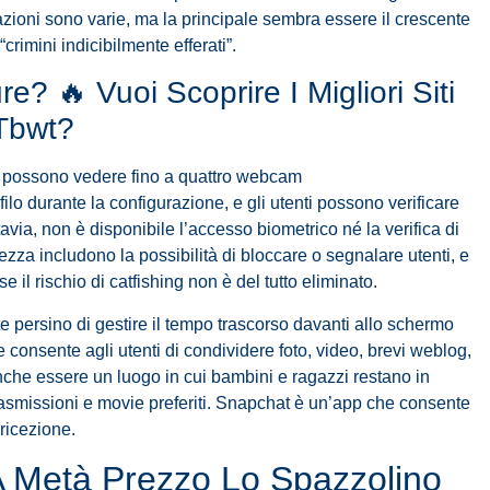
azioni sono varie, ma la principale sembra essere il crescente
rimini indicibilmente efferati”.
e? 🔥 Vuoi Scoprire I Migliori Siti
 Tbwt?
i possono vedere fino a quattro webcam
lo durante la configurazione, e gli utenti possono verificare
ttavia, non è disponibile l’accesso biometrico né la verifica di
urezza includono la possibilità di bloccare o segnalare utenti, e
e il rischio di catfishing non è del tutto eliminato.
te persino di gestire il tempo trascorso davanti allo schermo
 consente agli utenti di condividere foto, video, brevi weblog,
nche essere un luogo in cui bambini e ragazzi restano in
rasmissioni e movie preferiti. Snapchat è un’app che consente
 ricezione.
A Metà Prezzo Lo Spazzolino