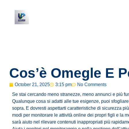
Cos’è Omegle E P
October 21, 2025
3:15 pm
No Comments
Se stai cercando meno stranezze, meno annunci e più funzi
Qualunque cosa si adatti alle tue esigenze, puoi sfogliare
sopra. E dovresti aspettarti caratteristiche di sicurezza pi
modi per monitorare le attività online dei propri figli e la
sarà aiuto nel rilevare contenuti inappropriati più rapida
Aiuta i genitori nel monitoraggio e nella gestione dell’atti