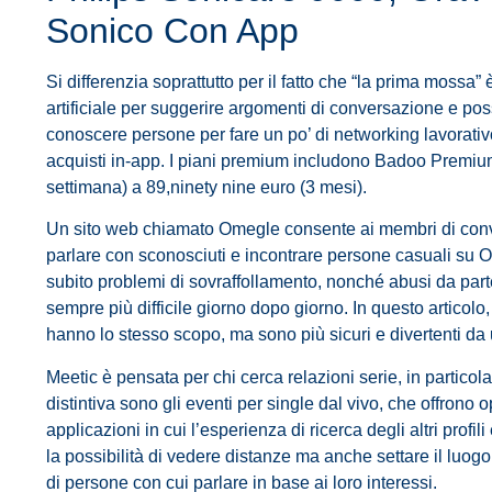
Sonico Con App
Si differenzia soprattutto per il fatto che “la prima mossa” 
artificiale per suggerire argomenti di conversazione e po
conoscere persone per fare un po’ di networking lavorati
acquisti in-app. I piani premium includono Badoo Premiu
settimana) a 89,ninety nine euro (3 mesi).
Un sito web chiamato Omegle consente ai membri di conve
parlare con sconosciuti e incontrare persone casuali su 
subito problemi di sovraffollamento, nonché abusi da parte
sempre più difficile giorno dopo giorno. In questo articolo
hanno lo stesso scopo, ma sono più sicuri e divertenti da u
Meetic è pensata per chi cerca relazioni serie, in particola
distintiva sono gli eventi per single dal vivo, che offrono
applicazioni in cui l’esperienza di ricerca degli altri profili
la possibilità di vedere distanze ma anche settare il luogo d
di persone con cui parlare in base ai loro interessi.