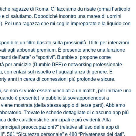
iche ragazze di Roma. Ci facciamo du risate (ormai l’articolo
 e ci salutiamo. Dopodiché incontro una marea di uomini
e). Poi una ragazza che mi coglie impreparato e la liquido con
nibile un filtro basato sulla prossimità. I filtri per intenzioni
servati agli abbonati premium. È presente anche una funzione
amanti dell’arte” o “sportivi”. Bumble si propone come
ità per amicizie (Bumble BFF) e networking professionale
 con enfasi sul rispetto e l’uguaglianza di genere. È
orty anni in cerca di connessioni più profonde e sicure.
i, se non si vuole essere vincolati a un match, per iniziare una
quando è presente) la pubblicità sovrapponendosi a
à viene mostrata (della stessa app o di terze parti). Abbiamo
i laboratorio. Trovate le schede dettagliate di ciascuna app più
a delle caratteristiche principali e più evidenti. Alla
principali preoccupazioni?” (relative all’uso delle app di
ili”, 561 “Sicurezza personale” e 480 “Privateness dei dati”.