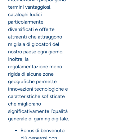
termini vantaggiosi,
cataloghi ludici
particolarmente
diversificati e offerte
attraenti che attraggono
migliaia di giocatori del
nostro paese ogni giorno.
Inoltre, la
regolamentazione meno
rigida di alcune zone
geografiche permette
innovazioni tecnologiche e
caratteristiche sofisticate
che migliorano
significativamente l’qualità
generale di gaming digitale.
Bonus di benvenuto
più generosi con