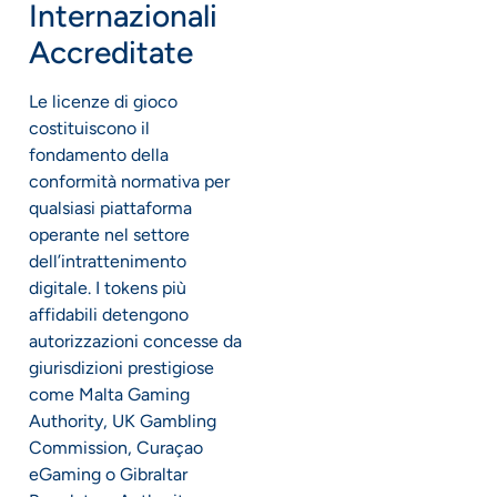
Internazionali
Accreditate
Le licenze di gioco
costituiscono il
fondamento della
conformità normativa per
qualsiasi piattaforma
operante nel settore
dell’intrattenimento
digitale. I tokens più
affidabili detengono
autorizzazioni concesse da
giurisdizioni prestigiose
come Malta Gaming
Authority, UK Gambling
Commission, Curaçao
eGaming o Gibraltar