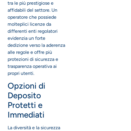
tra le più prestigiose e
affidabili del settore. Un
operatore che possiede
molteplici licenze da
differenti enti regolatori
evidenzia un forte
dedizione verso la aderenza
alle regole e offre più
protezioni di sicurezza e
trasparenza operativa ai
propri utenti.
Opzioni di
Deposito
Protetti e
Immediati
La diversità e la sicurezza