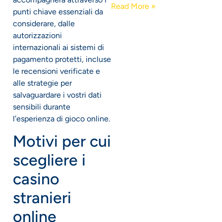
Read More »
punti chiave essenziali da
considerare, dalle
autorizzazioni
internazionali ai sistemi di
pagamento protetti, incluse
le recensioni verificate e
alle strategie per
salvaguardare i vostri dati
sensibili durante
l’esperienza di gioco online.
Motivi per cui
scegliere i
casino
stranieri
online