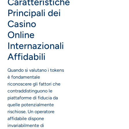
Caratteristiche
Principali dei
Casino
Online
Internazionali
Affidabili
Quando si valutano i tokens
è fondamentale
riconoscere gli fattori che
contraddistinguono le
piattaforme di fiducia da
quelle potenzialmente
rischiose. Un operatore
affidabile dispone
invariabilmente di