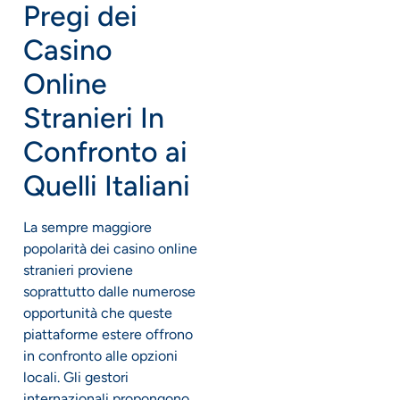
Pregi dei
Casino
Online
Stranieri In
Confronto ai
Quelli Italiani
La sempre maggiore
popolarità dei casino online
stranieri proviene
soprattutto dalle numerose
opportunità che queste
piattaforme estere offrono
in confronto alle opzioni
locali. Gli gestori
internazionali propongono