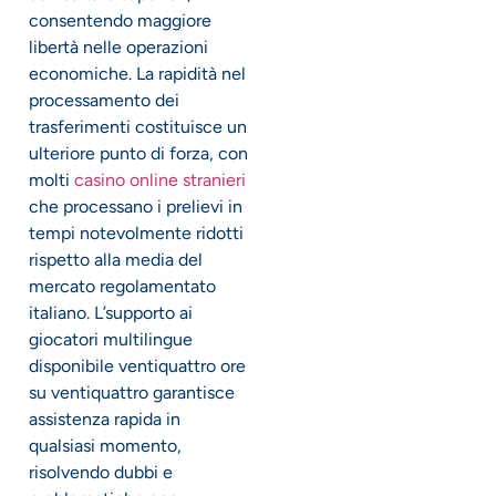
consentendo maggiore
libertà nelle operazioni
economiche. La rapidità nel
processamento dei
trasferimenti costituisce un
ulteriore punto di forza, con
molti
casino online stranieri
che processano i prelievi in
tempi notevolmente ridotti
rispetto alla media del
mercato regolamentato
italiano. L’supporto ai
giocatori multilingue
disponibile ventiquattro ore
su ventiquattro garantisce
assistenza rapida in
qualsiasi momento,
risolvendo dubbi e