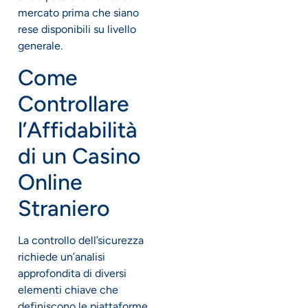
mercato prima che siano
rese disponibili su livello
generale.
Come
Controllare
l’Affidabilità
di un Casino
Online
Straniero
La controllo dell’sicurezza
richiede un’analisi
approfondita di diversi
elementi chiave che
definiscono le piattaforme