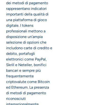
dei metodi di pagamento
rappresentano indicatori
importanti della qualità di
una piattaforma di gioco
digitale. I tokens
professionali mettono a
disposizione un’ampia
selezione di opzioni che
includono carte di credito e
debito, portafogli
elettronici come PayPal,
Skrill e Neteller, bonifici
bancari e sempre più
frequentemente
criptovalute come Bitcoin
ed Ethereum. La presenza
di metodi di pagamento
riconosciuti
internazionalmente