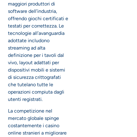
maggiori produttori di
software dell’industria,
offrendo giochi certificati e
testati per correttezza. Le
tecnologie all’avanguardia
adottate includono
streaming ad alta
definizione per i tavoli dal
vivo, layout adattati per
dispositivi mobili e sistemi
di sicurezza crittografati
che tutelano tutte le
operazioni compiuta dagli
utenti registrati.
La competizione nel
mercato globale spinge
costantemente i casino
online stranieri a migliorare