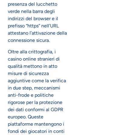
presenza del lucchetto
verde nella barra degli
indirizzi del browser e il
prefisso “https” nell’URL
attestano l’attivazione della
connessione sicura.
Oltre alla crittografia, i
casino online stranieri di
qualità mettono in atto
misure di sicurezza
aggiuntive come la verifica
in due step, meccanismi
anti-frode e politiche
rigorose per la protezione
dei dati conformi al GDPR
europeo. Queste
piattaforme mantengono i
fondi dei giocatori in conti