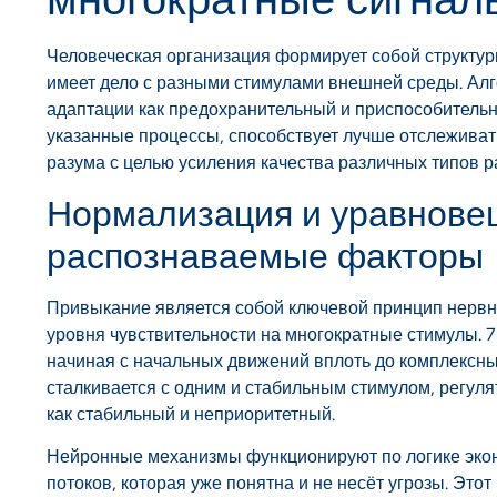
Человеческая организация формирует собой структур
имеет дело с разными стимулами внешней среды. Ал
адаптации как предохранительный и приспособительн
указанные процессы, способствует лучше отслеживат
разума с целью усиления качества различных типов р
Нормализация и уравновеш
распознаваемые факторы
Привыкание является собой ключевой принцип нервно
уровня чувствительности на многократные стимулы. 
начиная с начальных движений вплоть до комплексны
сталкивается с одним и стабильным стимулом, регул
как стабильный и неприоритетный.
Нейронные механизмы функционируют по логике эконо
потоков, которая уже понятна и не несёт угрозы. Эт