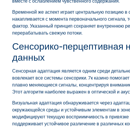
вместе с ослаблением чувственного содержания.
Временной же аспект играет центральную позицию в
накапливается с момента первоначального сигнала, 
фактор. Указанный принцип сохраняет внутреннюю р
перерабатывать свежую потоки.
Сенсорико-перцептивная н
данных
Сенсорная адаптация является одним среди детальн
вовлекает все системы сенсорики. 7к казино помогае
плавно меняющиеся сигналы, концентрируя внимание
Этот алгоритм наиболее выражен в оптической и акус
Визуальная адаптация обнаруживается через адаптац
окружающейся среды и устойчивым элементам в зоне 
модифицируют текущую восприимчивость в привязке о
поддерживает устойчивое различение в различных кон