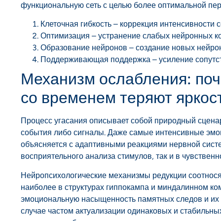
функциональную сеть с целью более оптимальной пе
Клеточная гибкость – коррекция интенсивности
Оптимизация – устранение слабых нейронных к
Образование нейронов – создание новых нейрон
Поддерживающая поддержка – усиление сопутс
Механизм ослабления: по
со временем теряют яркос
Процесс угасания описывает собой природный сцена
события либо сигналы. Даже самые интенсивные эмоц
объясняется с адаптивными реакциями нервной систем
восприятельного анализа стимулов, так и в чувственн
Нейропсихологические механизмы редукции соотнося
наиболее в структурах гиппокампа и миндалинном ко
эмоциональную насыщенность памятных следов и их 
случае частом актуализации одинаковых и стабильных