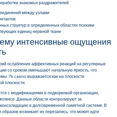
реработки знакомых раздражителей.
 соединений между узлами
онтактов
ных структур в определенных областях психики
твующих единиц нервной ткани
чему интенсивные ощущения
ть
рий ослабления аффективных реакций на регулярные
ии со сроком уменьшают начальную яркость, что
ы. 7k casino выражается как на плоскости
ой плоскости.
тся с модификациями в подкорковой организации,
мплексе. Данные области контролируют за
консолидацию в долговременной памятной системе. В
 образов возникает их перезапись, что может идти