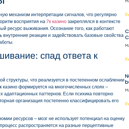
M
ную механизм интерпретации сигналов, что регулярно
R
горитм восприятия на
7к казино
закреплялся в контексте
ый ресурс выживания. Осознание того, как работают
C
ь внутренние реакции и задействовать базовые свойства
C
аботы.
M
ивание: спад ответа к
R
N
й структуры, что реализуется в постепенном ослаблении
b
7к казино формируется на многочисленных слоях –
M
х адаптационных паттернов. Если психика повторно
яторная организация постепенно классифицировать его
R
мии ресурсов – мозг не использует потенциал на оценку
от процесс распространяется на разные перцептивные