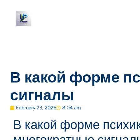
В какой форме пс
сигналы
February 23, 2026
8:04 am
В какой форме психик
многократные сигнал