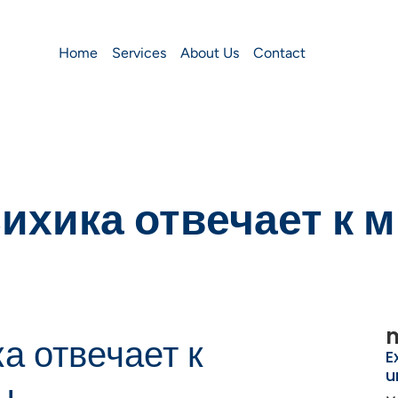
Home
Services
About Us
Contact
ихика отвечает к 
m
а отвечает к
E
u
ы