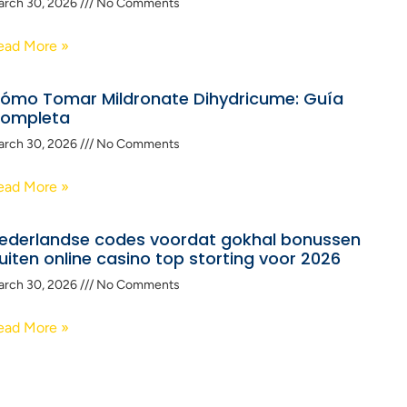
arch 30, 2026
No Comments
ead More »
ómo Tomar Mildronate Dihydricume: Guía
ompleta
arch 30, 2026
No Comments
ead More »
ederlandse codes voordat gokhal bonussen
uiten online casino top storting voor 2026
arch 30, 2026
No Comments
ead More »