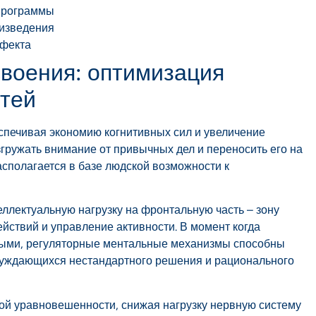
программы
оизведения
ффекта
воения: оптимизация
тей
спечивая экономию когнитивных сил и увеличение
згружать внимание от привычных дел и переносить его на
асполагается в базе людской возможности к
лектуальную нагрузку на фронтальную часть – зону
ействий и управление активности. В момент когда
ыми, регуляторные ментальные механизмы способны
 нуждающихся нестандартного решения и рационального
ой уравновешенности, снижая нагрузку нервную систему