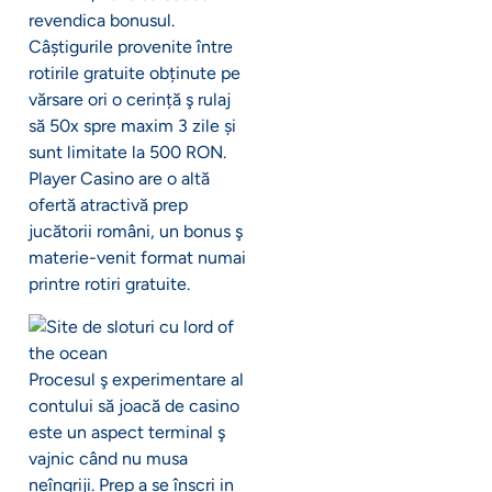
revendica bonusul.
Câștigurile provenite între
rotirile gratuite obținute pe
vărsare ori o cerință ş rulaj
să 50x spre maxim 3 zile și
sunt limitate la 500 RON.
Player Casino are o altă
ofertă atractivă prep
jucătorii români, un bonus ş
materie-venit format numai
printre rotiri gratuite.
Procesul ş experimentare al
contului să joacă de casino
este un aspect terminal ş
vajnic când nu musa
neîngriji. Prep a se înscri in