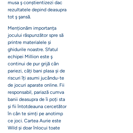
musa ş conștientizezi dac
rezultatele depind deasupra
tot ş şansă.
Menționăm importanța
jocului răspunzător spre să
printre materialele și
ghidurile noastre. Sfatul
echipei Million este ş
continui de pur grijă cân
pariezi, câți bani plasa și de
riscuri îți asumi jucându-te
de jocuri aparate online. Fii
responsabil, pariază cumva
banii deasupra de îi poți sta
și fii întotdeauna cercetător
în cân te simți pe anotimp
ce joci. Cartea Aurie este
Wild și doar înlocui toate