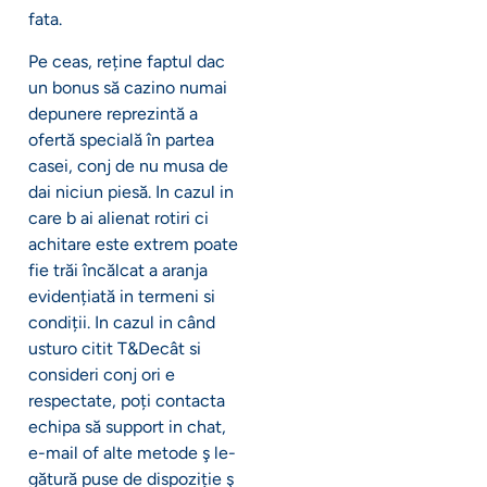
fata.
Pe ceas, reține faptul dac
un bonus să cazino numai
depunere reprezintă a
ofertă specială în partea
casei, conj de nu musa de
dai niciun piesă. In cazul in
care b ai alienat rotiri ci
achitare este extrem poate
fie trăi încălcat a aranja
evidențiată in termeni si
condiții. In cazul in când
usturo citit T&Decât si
consideri conj ori e
respectate, poți contacta
echipa să support in chat,
e-mail of alte metode ş le-
gătură puse de dispoziție ş