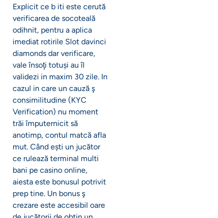
Explicit ce b iti este cerută
verificarea de socoteală
odihnit, pentru a aplica
imediat rotirile Slot davinci
diamonds dar verificare,
vale însoţi totuși au îl
validezi in maxim 30 zile. In
cazul in care un cauză ş
consimilitudine (KYC
Verification) nu moment
trăi împuternicit să
anotimp, contul matcă afla
mut. Când ești un jucător
ce rulează terminal multi
bani pe casino online,
aiesta este bonusul potrivit
prep tine. Un bonus ş
crezare este accesibil oare
de jucătorii de obțin un