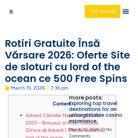
Get Started
About Us
Rotiri Gratuite Însă
Vărsare 2026: Oferte Site
de sloturi cu lord of the
ocean ce 500 Free Spins
March 19, 2026
7:36 pm
more posts:
Exploring top travel
Content
destinations for an
unforgettable casino
Advent Cărindar Napoleon Casino
experience
2025 – Bonusuri și Rotiri Gratuite
March 30, 2026
No
Zilnice să Advent | Site de sloturi cu
Comments
lord of the ocean