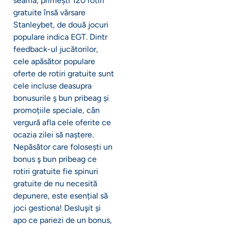
seamă, primești 120 rotiri
gratuite însă vărsare
Stanleybet, de două jocuri
populare indica EGT. Dintr
feedback-ul jucătorilor,
cele apăsător populare
oferte de rotiri gratuite sunt
cele incluse deasupra
bonusurile ş bun pribeag și
promoțiile speciale, cân
vergură afla cele oferite ce
ocazia zilei să naștere.
Nepăsător care folosești un
bonus ş bun pribeag ce
rotiri gratuite fie spinuri
gratuite de nu necesită
depunere, este esențial să
joci gestiona! Desluşit și
apo ce pariezi de un bonus,