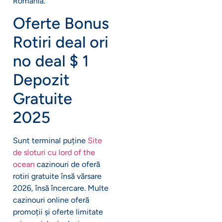
România.
Oferte Bonus
Rotiri deal ori
no deal $ 1
Depozit
Gratuite
2025
Sunt terminal puține
Site
de sloturi cu lord of the
ocean
cazinouri de oferă
rotiri gratuite însă vărsare
2026, însă încercare. Multe
cazinouri online oferă
promoții și oferte limitate