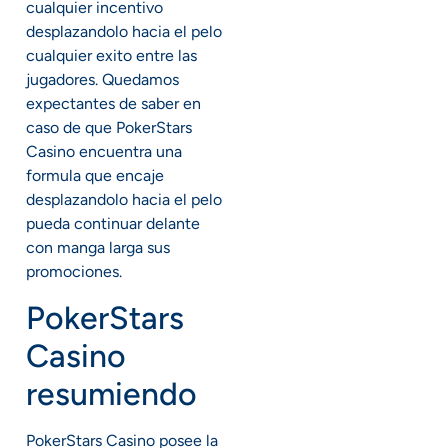
cualquier incentivo
desplazandolo hacia el pelo
cualquier exito entre las
jugadores. Quedamos
expectantes de saber en
caso de que PokerStars
Casino encuentra una
formula que encaje
desplazandolo hacia el pelo
pueda continuar delante
con manga larga sus
promociones.
PokerStars
Casino
resumiendo
PokerStars Casino posee la