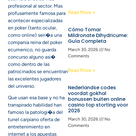
profesional al sector. Mas
Read More »
profusamente famosa para
acontecer especializadas
en poker (tanto ocular,
Cómo Tomar
Mildronate Dihydricume:
como online) seri�a una
Guía Completa
compania reina del poker
ecumenico, no guarda
March 30, 2026
No
Comments
concurso alguno asi�
como dentro de las
Read More »
patrocinados se encuentran
las excelentes jugadores
del universo.
Nederlandse codes
voordat gokhal
Que usan esa base y no ha
bonussen buiten online
casino top storting voor
transpirado habilidad han
2026
famoso la patologi�a del
March 30, 2026
No
tunel carpiano oferta de
Comments
entretenimiento en
internet a los apuestas