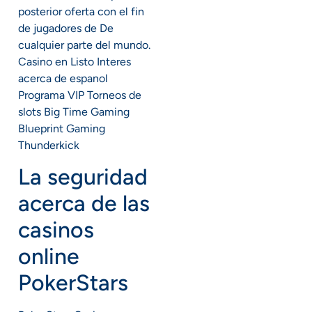
posterior oferta con el fin
de jugadores de De
cualquier parte del mundo.
Casino en Listo Interes
acerca de espanol
Programa VIP Torneos de
slots Big Time Gaming
Blueprint Gaming
Thunderkick
La seguridad
acerca de las
casinos
online
PokerStars