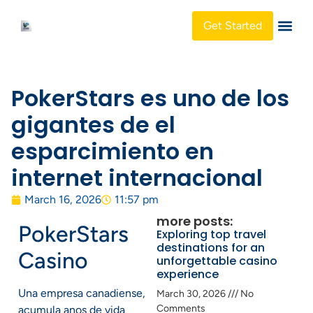
Get Started
About Us
PokerStars es uno de los
gigantes de el
esparcimiento en
internet internacional
March 16, 2026
11:57 pm
more posts:
PokerStars
Exploring top travel
destinations for an
Casino
unforgettable casino
experience
Una empresa canadiense,
March 30, 2026
No
Comments
acumula anos de vida