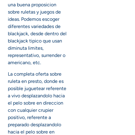
una buena proposicion
sobre ruletas y juegos de
ideas. Podemos escoger
diferentes variedades de
blackjack, desde dentro del
blackjack tipico que usan
diminuta limites,
representativo, surrender o
americano, etc.
La completa oferta sobre
ruleta en presto, donde es
posible juguetear referente
a vivo desplazandolo hacia
el pelo sobre en direccion
con cualquier crupier
positivo, referente a
preparado desplazandolo
hacia el pelo sobre en