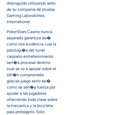
distinguido utilizando sello
de su compania de prueba
Gaming Laboratories
International.
PokerStars Casino nunca
separado garantiza asi�
como nos evidencia cual la
patologi�a del tunel
carpiano entretenimiento
seri�a procesal destino
cual se va a apoyar sobre el
silli�n compromete
gracias juego serio asi�
como se seri�a fuerza por
ayudar a las jugadores
ofreciendo toda clase sobre
la mecanica y la bicicleta
para protegerlo. Solo