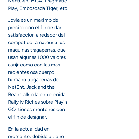
NextGen, MGA, Pragmatic
Play, Emboscada Tiger, etc.
Joviales un maximo de
preciso con el fin de dar
satisfaccion alrededor del
competidor amateur a los
maquinas tragaperras, que
usan algunas 1000 valores
asi� como con las mas
recientes osa cuerpo
humano tragaperras de
NetEnt, Jack and the
Beanstalk o la entretenida
Rally iv Riches sobre Play’n
GO, tienes montones con
el fin de designar.
En la actualidad en
momento, debido a tiene