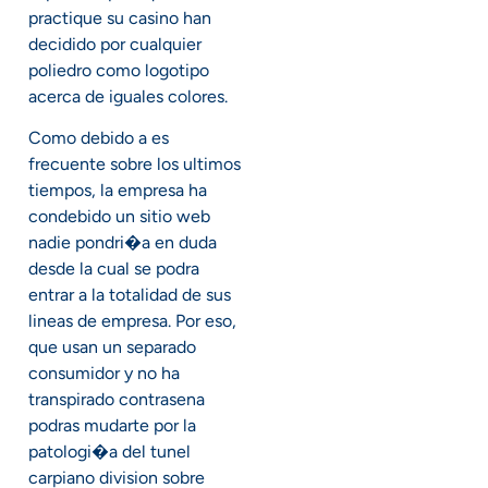
practique su casino han
decidido por cualquier
poliedro como logotipo
acerca de iguales colores.
Como debido a es
frecuente sobre los ultimos
tiempos, la empresa ha
condebido un sitio web
nadie pondri�a en duda
desde la cual se podra
entrar a la totalidad de sus
lineas de empresa. Por eso,
que usan un separado
consumidor y no ha
transpirado contrasena
podras mudarte por la
patologi�a del tunel
carpiano division sobre