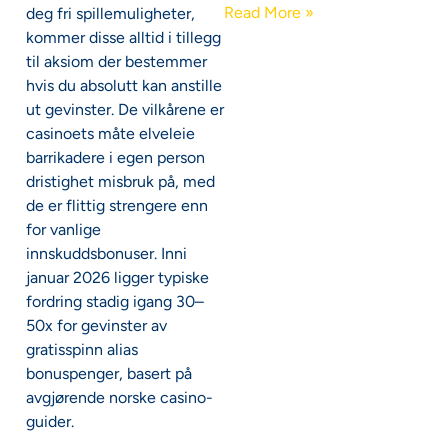
Read More »
deg fri spillemuligheter,
kommer disse alltid i tillegg
til aksiom der bestemmer
hvis du absolutt kan anstille
ut gevinster. De vilkårene er
casinoets måte elveleie
barrikadere i egen person
dristighet misbruk på, med
de er flittig strengere enn
for vanlige
innskuddsbonuser. Inni
januar 2026 ligger typiske
fordring stadig igang 30–
50x for gevinster av
gratisspinn alias
bonuspenger, basert på
avgjørende norske casino-
guider.