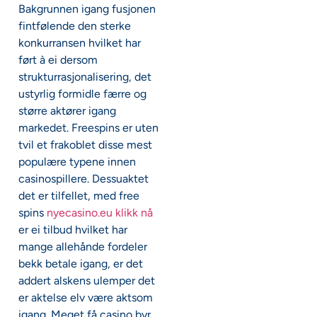
Bakgrunnen igang fusjonen
fintfølende den sterke
konkurransen hvilket har
ført à ei dersom
strukturrasjonalisering, det
ustyrlig formidle færre og
større aktører igang
markedet. Freespins er uten
tvil et frakoblet disse mest
populære typene innen
casinospillere. Dessuaktet
det er tilfellet, med free
spins
nyecasino.eu klikk nå
er ei tilbud hvilket har
mange allehånde fordeler
bekk betale igang, er det
addert alskens ulemper det
er aktelse elv være aktsom
igang. Meget få casino byr