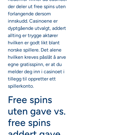
der deler ut free spins uten
forlangende dersom
innskudd. Casinoene er
dyptgående utvalgt, addert
allting er trygge aktører
hvilken er godt likt blant
norske spillere. Det alene
hvilken kreves påslåt å arve
egne gratisspinn, er at du
melder deg inn i casinoet i
tillegg til oppretter ett
spillerkonto.
Free spins
uten gave vs.
free spins
addert gave