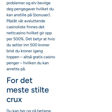
problemer og elv bevilge
deg pengegaver hvilket du
kan anstille på (bonuser).
Påslåt vår avsluttende
casinoliste finnes det
nettcasino hvilket gir opp
per 500%. Det betyr at hvis
du setter inn 500 kroner
brist du kroner igang
toppen – altså gratis casino
penger – hvilken du kan
anrette på.
For det
meste stilte
crux
Du kan her og nå betjene