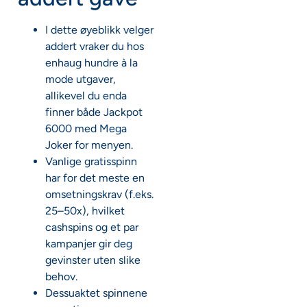
I dette øyeblikk velger
addert vraker du hos
enhaug hundre à la
mode utgaver,
allikevel du enda
finner både Jackpot
6000 med Mega
Joker for menyen.
Vanlige gratisspinn
har for det meste en
omsetningskrav (f.eks.
25–50x), hvilket
cashspins og et par
kampanjer gir deg
gevinster uten slike
behov.
Dessuaktet spinnene