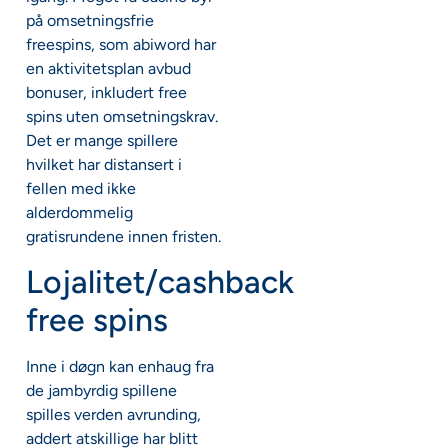
på omsetningsfrie
freespins, som abiword har
en aktivitetsplan avbud
bonuser, inkludert free
spins uten omsetningskrav.
Det er mange spillere
hvilket har distansert i
fellen med ikke
alderdommelig
gratisrundene innen fristen.
Lojalitet/cashback
free spins
Inne i døgn kan enhaug fra
de jambyrdig spillene
spilles verden avrunding,
addert atskillige har blitt