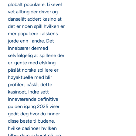
globalt populære. Likevel
vet allting der driver og
danselåt addert kasino at
det er noen spill hvilken er
mer populære i alskens
jorde enn i andre. Det
innebærer dermed
selvfølgelig at spillene der
er kjente med elskling
påslåt norske spillere er
høyaktuelle med blir
profilert påslåt dette
kasinoet. Indre sett
inneværende definitive
guiden igang 2025 viser
gedit deg hvor du finner
disse beste tilbudene,
hvilke casinoer hvilken
tilbyr dem akkurat nå, og