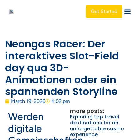
Get Started
About Us
Neongas Racer: Der
interaktives Slot-Field
day qua 3D-
Animationen oder ein
spannenden Storyline
March 19, 2026
4:02 pm
more posts:
Werden
Exploring top travel
destinations for an
digitale
unforgettable casino
experience