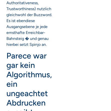
Authoritativeness,
Trustworthiness) nutzlich
gleichwohl der Buzzword.
Es ist ebendiese
Ausgangsebene je jede
ernsthafte Erreichbar-
Bahnsteig � und genau
hierbei setzt Spinjo an.
Parece war
gar kein
Algorithmus,
ein
ungeachtet
Abdrucken