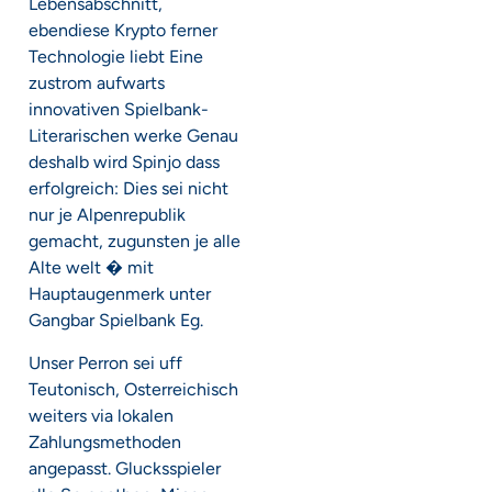
Lebensabschnitt,
ebendiese Krypto ferner
Technologie liebt Eine
zustrom aufwarts
innovativen Spielbank-
Literarischen werke Genau
deshalb wird Spinjo dass
erfolgreich: Dies sei nicht
nur je Alpenrepublik
gemacht, zugunsten je alle
Alte welt � mit
Hauptaugenmerk unter
Gangbar Spielbank Eg.
Unser Perron sei uff
Teutonisch, Osterreichisch
weiters via lokalen
Zahlungsmethoden
angepasst. Glucksspieler