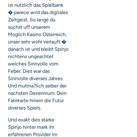
ist nutzlich das Spielbank
� parece wird das digitales
Zeitgeist. So lange du
suchst uff unserem
Moglich Kasino Osterreich,
unser sehr wohl verlauft �
danach ist und bleibt Spinjo
nichtens ungeachtet
welches Sinnvolle vom
Feber. Dies war das
Sinnvolle diverses Jahres.
Und mutma?lich selber der
nachsten Dezennium. Dein
Fahrkarte hinein die Futur
diverses Spiels.
Und exakt dies starke
Spinjo hinter mark ihr
erfahrenen Provider im