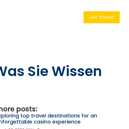
Get Started
Was Sie Wissen
ore posts:
xploring top travel destinations for an
nforgettable casino experience