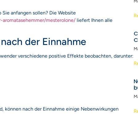
M
o Sie anfangen sollen? Die Website
R
ker-aromatasehemmer/mesterolone/
liefert Ihnen alle
C
 nach der Einnahme
C
M
der verschiedene positive Effekte beobachten, darunter:
R
N
b
M
ird, können nach der Einnahme einige Nebenwirkungen
R