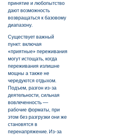
принятие и любопытство
дают возможность
возвращаться к базовому
диапазону.
Существует важный
пункт: включая
«приятные» переживания
могут истощать, когда
переживания излишне
мощны а также не
чередуются отдыхом.
Подъем, разгон из-за
деятельности, сильная
вовлеченность —
рабочие форматы, при
этом без разгрузки они же
становятся в
перенапряжение. Из-за