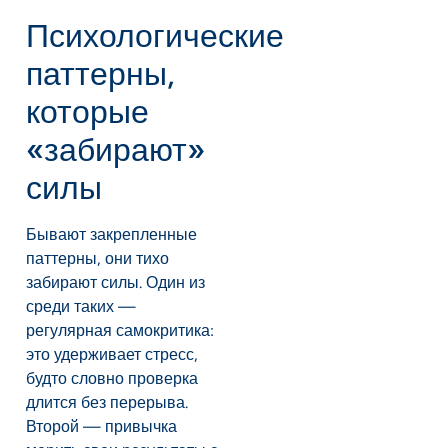
Психологические
паттерны,
которые
«забирают»
силы
Бывают закрепленные
паттерны, они тихо
забирают силы. Один из
среди таких —
регулярная самокритика:
это удерживает стресс,
будто словно проверка
длится без перерыва.
Второй — привычка