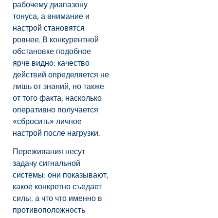
рабочему диапазону
тонуса, а внимание и
настрой становятся
ровнее. В конкурентной
обстановке подобное
ярче видно: качество
действий определяется не
лишь от знаний, но также
от того факта, насколько
оперативно получается
«сбросить» личное
настрой после нагрузки.
Переживания несут
задачу сигнальной
системы: они показывают,
какое конкретно съедает
силы, а что что именно в
противоположность