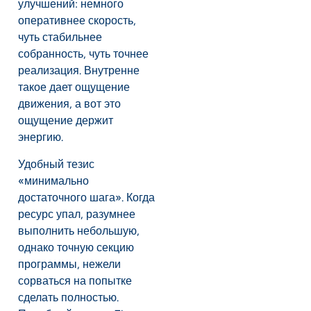
улучшений: немного
оперативнее скорость,
чуть стабильнее
собранность, чуть точнее
реализация. Внутренне
такое дает ощущение
движения, а вот это
ощущение держит
энергию.
Удобный тезис
«минимально
достаточного шага». Когда
ресурс упал, разумнее
выполнить небольшую,
однако точную секцию
программы, нежели
сорваться на попытке
сделать полностью.