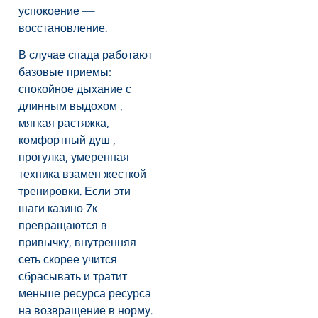
успокоение —
восстановление.
В случае спада работают
базовые приемы:
спокойное дыхание с
длинным выдохом ,
мягкая растяжка,
комфортный душ ,
прогулка, умеренная
техника взамен жесткой
тренировки. Если эти
шаги казино 7к
превращаются в
привычку, внутренняя
сеть скорее учится
сбрасывать и тратит
меньше ресурса ресурса
на возвращение в норму.