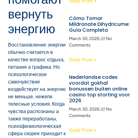
Read More »
вернуть
Cómo Tomar
Mildronate Dihydricume:
энергию
Guía Completa
March 30, 2026
No
Восстановление энергии
Comments
обычно считается в
качестве вопрос отдыха,
Read More »
питания а графика. Но
психологическое
Nederlandse codes
самочувствие
voordat gokhal
bonussen buiten online
воздействует на энергию
casino top storting voor
не меньше, нежели
2026
телесные условия. Когда
March 30, 2026
No
чувства распознаны а
Comments
также переработаны,
психофизиологическая
Read More »
сфера скорее приходит к