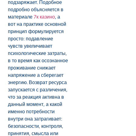
подзаряжает. Подобное
подробно объясняется в
материале
7к казино
, а
вот на практике основной
принцип формулируется
просто: подавление
чувств увеличивает
психологические затраты,
в то время как осознанное
проживание снижает
напряжение а сберегает
энергию. Возврат ресурса
запускается с различения,
что за реакция активна в
данный момент, а какой
именно потребности
внутри она затрагивает:
безопасности, контроля,
принятия, смысла или