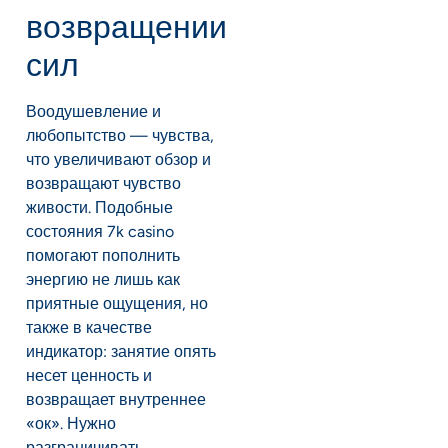
возвращении
сил
Воодушевление и
любопытство — чувства,
что увеличивают обзор и
возвращают чувство
живости. Подобные
состояния 7k casino
помогают пополнить
энергию не лишь как
приятные ощущения, но
также в качестве
индикатор: занятие опять
несет ценность и
возвращает внутреннее
«ок». Нужно
разграничивать