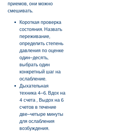
приемов, они можно
смешивать.
Короткая проверка
состояния. Назвать
переживание,
определить степень
давления по оценке
один–десять,
выбрать один
конкретный шаг на
ослабление.
Дыхательная
техника 4–6. Вдох на
4 счета , Выдох на 6
счетов в течение
две–четыре минуты
для ослабления
возбуждения.