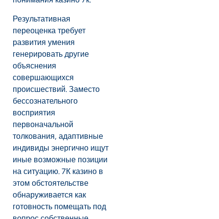
Результативная
переоценка требует
развития умения
генерировать другие
объяснения
совершающихся
происшествий. Заместо
бессознательного
восприятия
первоначальной
толкования, адаптивные
индивиды энергично ищут
иные возможные позиции
на ситуацию. 7К казино в
этом обстоятельстве
обнаруживается как
готовность помещать под
вопрос собственные