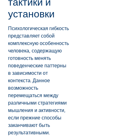
тактики и
установки
Психологическая гибкость
представляет собой
комплексную особенность
человека, содержащую
готовность менять
поведенческие паттерны
в зависимости от
контекста. Данное
возможность
перемещаться между
различными стратегиями
мышления и активности,
если прежние способы
заканчивают быть
результативными.