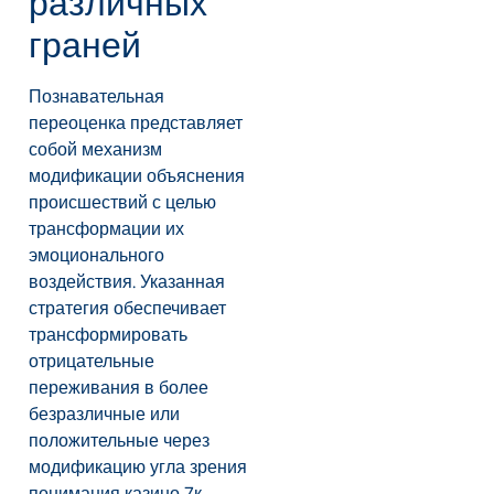
различных
граней
Познавательная
переоценка представляет
собой механизм
модификации объяснения
происшествий с целью
трансформации их
эмоционального
воздействия. Указанная
стратегия обеспечивает
трансформировать
отрицательные
переживания в более
безразличные или
положительные через
модификацию угла зрения
понимания казино 7к.