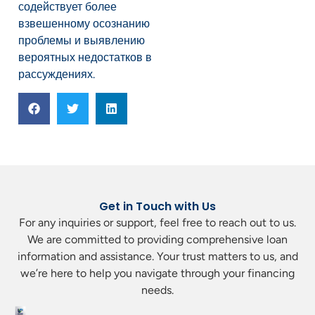
содействует более
взвешенному осознанию
проблемы и выявлению
вероятных недостатков в
рассуждениях.
Get in Touch with Us
For any inquiries or support, feel free to reach out to us.
We are committed to providing comprehensive loan
information and assistance. Your trust matters to us, and
we’re here to help you navigate through your financing
needs.