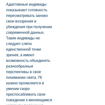
Адаптивные индивиды
показывают готовность
пересматривать заново
свои воззрения и
убеждения при получении
современной данных.
Такие индивиды не
следуют слепо
единственной точки
зрения, а имеют
возможность объединять
разнообразные
перспективы в свое
понимание света. 7К
казино проявляется в
умении скоро
приспосабливать свое
поведение к меняющимся