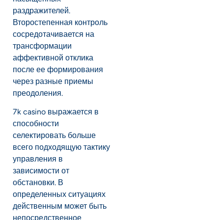
раздражителей.
Второстепенная контроль
сосредотачивается на
трансформации
аффективной отклика
после ее формирования
через разные приемы
преодоления.
7k casino выражается в
способности
селектировать больше
всего подходящую тактику
управления в
зависимости от
обстановки. В
определенных ситуациях
действенным может быть
непосредственное