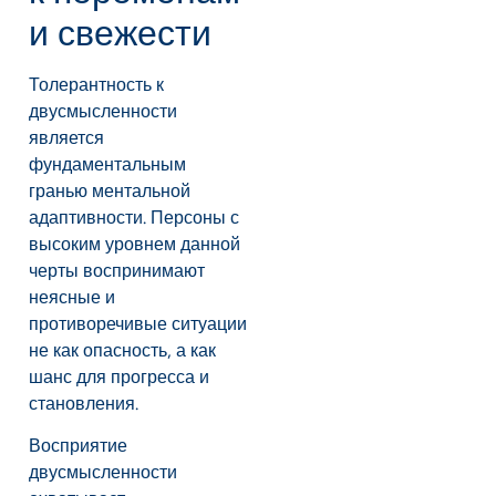
и свежести
Толерантность к
двусмысленности
является
фундаментальным
гранью ментальной
адаптивности. Персоны с
высоким уровнем данной
черты воспринимают
неясные и
противоречивые ситуации
не как опасность, а как
шанс для прогресса и
становления.
Восприятие
двусмысленности