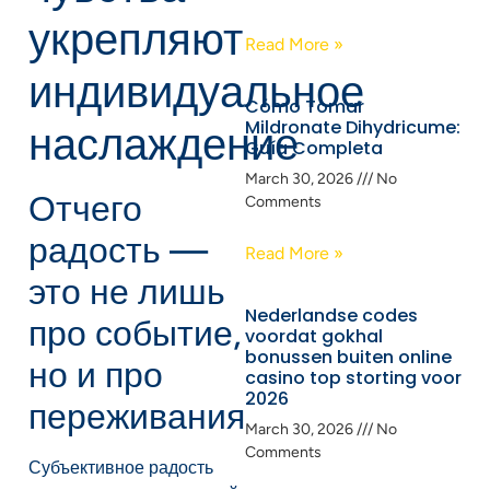
укрепляют
Read More »
индивидуальное
Cómo Tomar
Mildronate Dihydricume:
наслаждение
Guía Completa
March 30, 2026
No
Отчего
Comments
радость —
Read More »
это не лишь
Nederlandse codes
про событие,
voordat gokhal
bonussen buiten online
но и про
casino top storting voor
2026
переживания
March 30, 2026
No
Comments
Субъективное радость