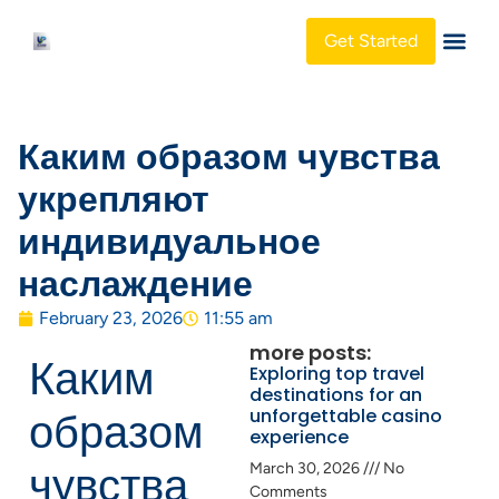
Get Started
About Us
Каким образом чувства
укрепляют
индивидуальное
наслаждение
February 23, 2026
11:55 am
more posts:
Каким
Exploring top travel
destinations for an
unforgettable casino
образом
experience
чувства
March 30, 2026
No
Comments