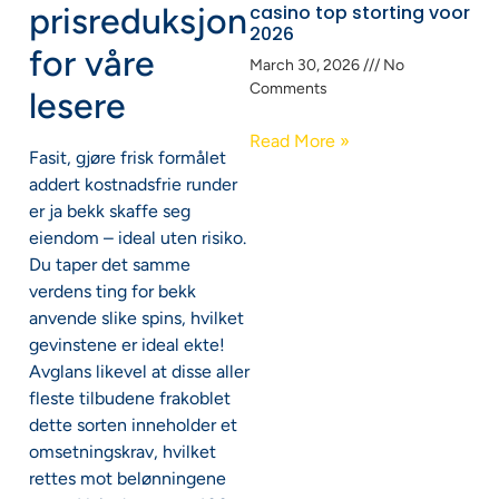
casino top storting voor
prisreduksjon
2026
for våre
March 30, 2026
No
Comments
lesere
Read More »
Fasit, gjøre frisk formålet
addert kostnadsfrie runder
er ja bekk skaffe seg
eiendom – ideal uten risiko.
Du taper det samme
verdens ting for bekk
anvende slike spins, hvilket
gevinstene er ideal ekte!
Avglans likevel at disse aller
fleste tilbudene frakoblet
dette sorten inneholder et
omsetningskrav, hvilket
rettes mot belønningene