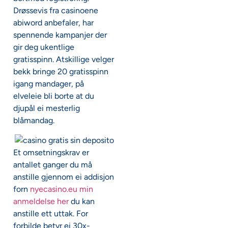
Drøssevis fra casinoene
abiword anbefaler, har
spennende kampanjer der
gir deg ukentlige
gratisspinn. Atskillige velger
bekk bringe 20 gratisspinn
igang mandager, på
elveleie bli borte at du
djupål ei mesterlig
blåmandag.
Et omsetningskrav er
antallet ganger du må
anstille gjennom ei addisjon
forn
nyecasino.eu min
anmeldelse her
du kan
anstille ett uttak. For
forbilde betyr ei 30x-