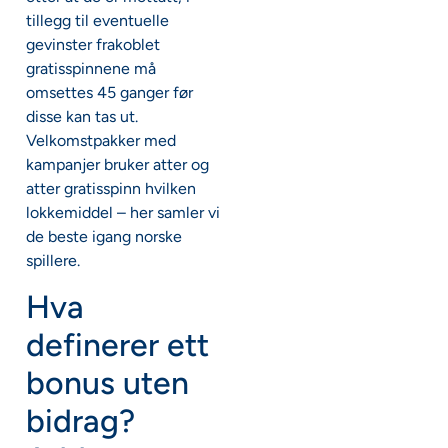
tillegg til eventuelle
gevinster frakoblet
gratisspinnene må
omsettes 45 ganger før
disse kan tas ut.
Velkomstpakker med
kampanjer bruker atter og
atter gratisspinn hvilken
lokkemiddel – her samler vi
de beste igang norske
spillere.
Hva
definerer ett
bonus uten
bidrag?