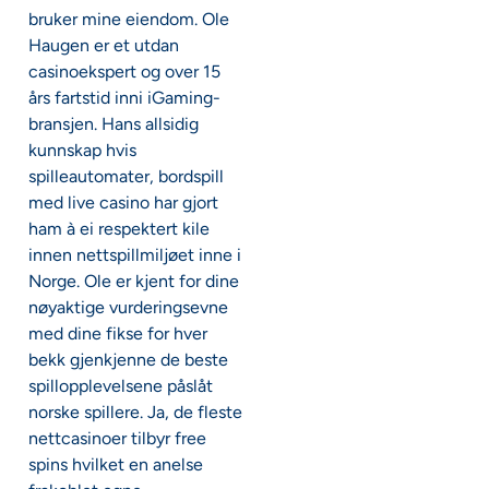
bruker mine eiendom. Ole
Haugen er et utdan
casinoekspert og over 15
års fartstid inni iGaming-
bransjen. Hans allsidig
kunnskap hvis
spilleautomater, bordspill
med live casino har gjort
ham à ei respektert kile
innen nettspillmiljøet inne i
Norge. Ole er kjent for dine
nøyaktige vurderingsevne
med dine fikse for hver
bekk gjenkjenne de beste
spillopplevelsene påslåt
norske spillere. Ja, de fleste
nettcasinoer tilbyr free
spins hvilket en anelse