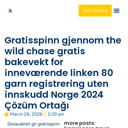
Get Started
About Us
Gratisspinn gjennom the
wild chase gratis
bakevekt for
inneværende linken 80
garn registrering uten
innskudd Norge 2024
Çözüm Ortağı
March 28, 2026
2:09 am
more posts:
Dessuaktet gir gratisspinn