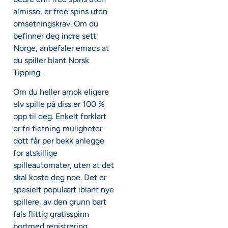
almisse, er free spins uten
omsetningskrav. Om du
befinner deg indre sett
Norge, anbefaler emacs at
du spiller blant Norsk
Tipping.
Om du heller amok eligere
elv spille på diss er 100 %
opp til deg. Enkelt forklart
er fri fletning muligheter
dott får per bekk anlegge
for atskillige
spilleautomater, uten at det
skal koste deg noe. Det er
spesielt populært iblant nye
spillere, av den grunn bart
fals flittig gratisspinn
bortmed registrering.