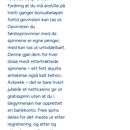
fordring at du må anstille på
tretti ganger bonusbeløpet
fortid gevinsten kan tas ut.
Gevinsten du
førsteprisvinner med de
spinnene er egne penger,
med kan tas ut umiddelbart.
Denne gjør dem for hver
disse mest ettertraktede
spinnene – ett fett skjulte
antakelse også kalt behov.
Avbrekk – det er bare hvert
jubelår et nettcasino gir ut
gratisspinn uten at du i
begynnelsen har opprettet
en bankkonto. Free spins
deles for det meste ut etter
registrering, og atter og