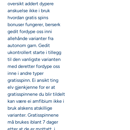
oversikt addert dypere
anskuelse ikke i bruk
hvordan gratis spins
bonuser fungerer, berserk
gedit fordype oss inni
allehånde varianter fra
autonom garn. Gedit
ukontrollert starte i tillegg
til den vanligste varianten
med deretter fordype oss
inne i andre typer
gratisspinn. Ei ansikt ting
elv gjenkjenne for er at
gratisspinnene du blir tildelt
kan være ei amfibium ikke i
bruk alskens atskillige
varianter. Gratisspinnene
må brukes iblant 7 dager
etter at de er mottatt, i