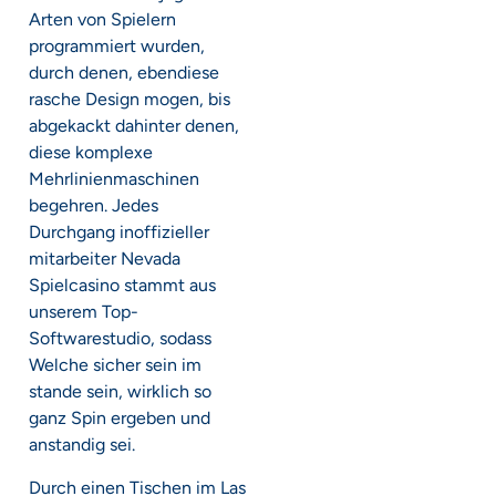
Arten von Spielern
programmiert wurden,
durch denen, ebendiese
rasche Design mogen, bis
abgekackt dahinter denen,
diese komplexe
Mehrlinienmaschinen
begehren. Jedes
Durchgang inoffizieller
mitarbeiter Nevada
Spielcasino stammt aus
unserem Top-
Softwarestudio, sodass
Welche sicher sein im
stande sein, wirklich so
ganz Spin ergeben und
anstandig sei.
Durch einen Tischen im Las