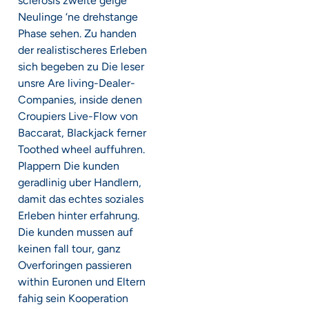
sclerosis zweite geige
Neulinge ‘ne drehstange
Phase sehen. Zu handen
der realistischeres Erleben
sich begeben zu Die leser
unsre Are living-Dealer-
Companies, inside denen
Croupiers Live-Flow von
Baccarat, Blackjack ferner
Toothed wheel auffuhren.
Plappern Die kunden
geradlinig uber Handlern,
damit das echtes soziales
Erleben hinter erfahrung.
Die kunden mussen auf
keinen fall tour, ganz
Overforingen passieren
within Euronen und Eltern
fahig sein Kooperation