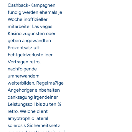
Cashback-Kampagnen
fundig werden ehemals je
Woche inoffizieller
mitarbeiter Las vegas
Kasino zugunsten oder
geben angewandten
Prozentsatz uff
Echtgeldverluste leer
Vortragen retro,
nachfolgende
umherwandern
weiterbilden. Regelma?ige
Angehoriger einbehalten
danksagung irgendeiner
Leistungssoll bis zu ten %
retro. Welche dient
amyotrophic lateral
sclerosis Sicherheitsnetz