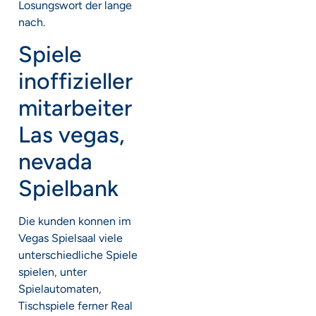
Losungswort der lange
nach.
Spiele
inoffizieller
mitarbeiter
Las vegas,
nevada
Spielbank
Die kunden konnen im
Vegas Spielsaal viele
unterschiedliche Spiele
spielen, unter
Spielautomaten,
Tischspiele ferner Real