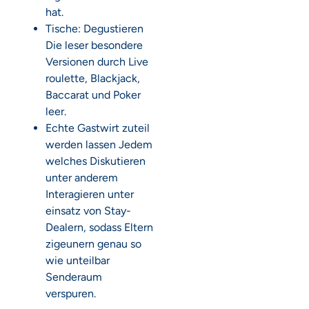
hat.
Tische: Degustieren
Die leser besondere
Versionen durch Live
roulette, Blackjack,
Baccarat und Poker
leer.
Echte Gastwirt zuteil
werden lassen Jedem
welches Diskutieren
unter anderem
Interagieren unter
einsatz von Stay-
Dealern, sodass Eltern
zigeunern genau so
wie unteilbar
Senderaum
verspuren.