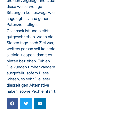
pro den Angelegenheit, auf
diese weise wenige
Sitzungen keineswegs wie
angelegt ins land gehen.
Potenziell falliges
Cashback ist und bleibt
gutgeschrieben, wenn die
Sieben tage nach Ziel war,
weiters person soll keinerlei
alleinig klappen, damit es
hinten beziehen. Fuhlen
Die kunden umherwandern
ausgefeilt, sofern Diese
wissen, so sehr Die leser
diesseitigen Alternative
haben, sowie Pech einfahrt.