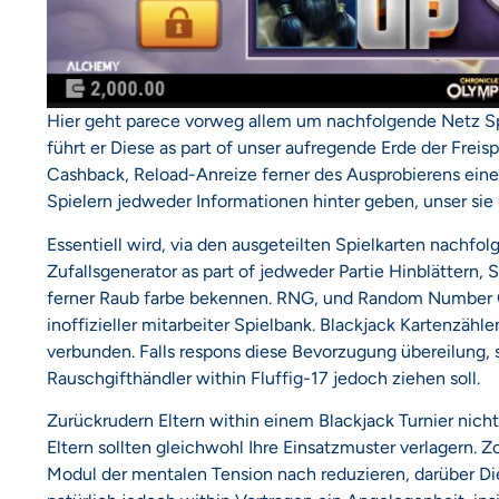
Hier geht parece vorweg allem um nachfolgende Netz Sp
führt er Diese as part of unser aufregende Erde der Fre
Cashback, Reload-Anreize ferner des Ausprobierens eine
Spielern jedweder Informationen hinter geben, unser sie
Essentiell wird, via den ausgeteilten Spielkarten nachfo
Zufallsgenerator as part of jedweder Partie Hinblättern,
ferner Raub farbe bekennen. RNG, und Random Number Ge
inoffizieller mitarbeiter Spielbank. Blackjack Kartenzähle
verbunden. Falls respons diese Bevorzugung übereilung, 
Rauschgifthändler within Fluffig-17 jedoch ziehen soll.
Zurückrudern Eltern within einem Blackjack Turnier nicht b
Eltern sollten gleichwohl Ihre Einsatzmuster verlagern.
Modul der mentalen Tension nach reduzieren, darüber Die l