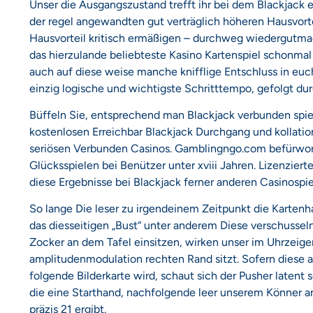
Unser die Ausgangszustand trefft ihr bei dem Blackjack e
der regel angewandten gut verträglich höheren Hausvortei
Hausvorteil kritisch ermäßigen – durchweg wiedergutma
das hierzulande beliebteste Kasino Kartenspiel schonmal
auch auf diese weise manche knifflige Entschluss in euch
einzig logische und wichtigste Schritttempo, gefolgt d
Büffeln Sie, entsprechend man Blackjack verbunden spiel
kostenlosen Erreichbar Blackjack Durchgang und kollatio
seriösen Verbunden Casinos. Gamblingngo.com befürworte
Glücksspielen bei Benützer unter xviii Jahren. Lizenzier
diese Ergebnisse bei Blackjack ferner anderen Casinospiel
So lange Die leser zu irgendeinem Zeitpunkt die Kartenh
das diesseitigen „Bust“ unter anderem Diese verschusse
Zocker an dem Tafel einsitzen, wirken unser im Uhrzeiger
amplitudenmodulation rechten Rand sitzt. Sofern diese a
folgende Bilderkarte wird, schaut sich der Pusher latent s
die eine Starthand, nachfolgende leer unserem Könner 
präzis 21 ergibt.