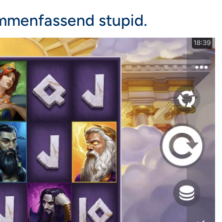
mmenfassend stupid.