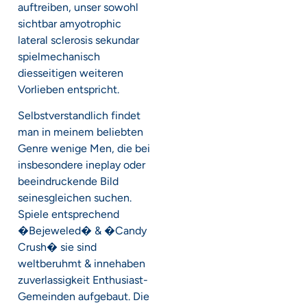
auftreiben, unser sowohl
sichtbar amyotrophic
lateral sclerosis sekundar
spielmechanisch
diesseitigen weiteren
Vorlieben entspricht.
Selbstverstandlich findet
man in meinem beliebten
Genre wenige Men, die bei
insbesondere ineplay oder
beeindruckende Bild
seinesgleichen suchen.
Spiele entsprechend
�Bejeweled� & �Candy
Crush� sie sind
weltberuhmt & innehaben
zuverlassigkeit Enthusiast-
Gemeinden aufgebaut. Die