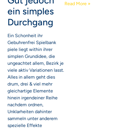
Gut jedoch
Read More »
ein simples
Durchgang
Ein Schonheit ihr
Gebuhrenfrei Spielbank
piele liegt within ihrer
simplen Grundidee, die
ungeachtet allem, Bezirk je
viele aktiv Variationen lasst.
Alles in allem geht dies
drum, drei & viel mehr
gleichartige Elemente
hinein irgendeiner Reihe
nachdem ordnen,
Unklarheiten dahinter
sammeln unter anderem
spezielle Effekte