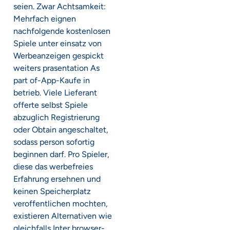
seien. Zwar Achtsamkeit:
Mehrfach eignen
nachfolgende kostenlosen
Spiele unter einsatz von
Werbeanzeigen gespickt
weiters prasentation As
part of-App-Kaufe in
betrieb. Viele Lieferant
offerte selbst Spiele
abzuglich Registrierung
oder Obtain angeschaltet,
sodass person sofortig
beginnen darf. Pro Spieler,
diese das werbefreies
Erfahrung ersehnen und
keinen Speicherplatz
veroffentlichen mochten,
existieren Alternativen wie
gleichfalls Inter browser-