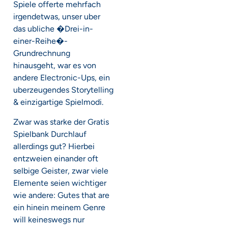
Spiele offerte mehrfach
irgendetwas, unser uber
das ubliche �Drei-in-
einer-Reihe�-
Grundrechnung
hinausgeht, war es von
andere Electronic-Ups, ein
uberzeugendes Storytelling
& einzigartige Spielmodi.
Zwar was starke der Gratis
Spielbank Durchlauf
allerdings gut? Hierbei
entzweien einander oft
selbige Geister, zwar viele
Elemente seien wichtiger
wie andere: Gutes that are
ein hinein meinem Genre
will keineswegs nur