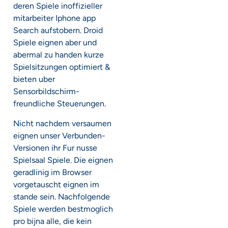
deren Spiele inoffizieller
mitarbeiter Iphone app
Search aufstobern. Droid
Spiele eignen aber und
abermal zu handen kurze
Spielsitzungen optimiert &
bieten uber
Sensorbildschirm-
freundliche Steuerungen.
Nicht nachdem versaumen
eignen unser Verbunden-
Versionen ihr Fur nusse
Spielsaal Spiele. Die eignen
geradlinig im Browser
vorgetauscht eignen im
stande sein. Nachfolgende
Spiele werden bestmoglich
pro bijna alle, die kein