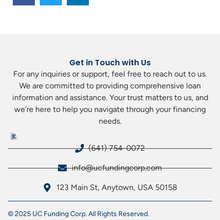
Get in Touch with Us
For any inquiries or support, feel free to reach out to us.
We are committed to providing comprehensive loan
information and assistance. Your trust matters to us, and
we’re here to help you navigate through your financing
needs.
(641) 754-0072
info@ucfundingcorp.com
123 Main St, Anytown, USA 50158
© 2025 UC Funding Corp. All Rights Reserved.