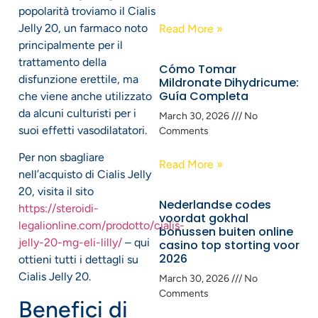
popolarità troviamo il Cialis
Jelly 20, un farmaco noto
Read More »
principalmente per il
trattamento della
Cómo Tomar
disfunzione erettile, ma
Mildronate Dihydricume:
Guía Completa
che viene anche utilizzato
da alcuni culturisti per i
March 30, 2026
No
suoi effetti vasodilatatori.
Comments
Per non sbagliare
Read More »
nell’acquisto di Cialis Jelly
20, visita il sito
Nederlandse codes
https://steroidi-
voordat gokhal
legalionline.com/prodotto/cialis-
bonussen buiten online
jelly-20-mg-eli-lilly/
– qui
casino top storting voor
2026
ottieni tutti i dettagli su
Cialis Jelly 20.
March 30, 2026
No
Comments
Benefici di