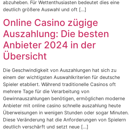
abzuheben. Für Wettenthusiasten bedeutet dies eine
deutlich größere Auswahl und oft […]
Online Casino zügige
Auszahlung: Die besten
Anbieter 2024 in der
Übersicht
Die Geschwindigkeit von Auszahlungen hat sich zu
einem der wichtigsten Auswahlkriterien für deutsche
Spieler etabliert. Während traditionelle Casinos oft
mehrere Tage für die Verarbeitung von
Gewinnauszahlungen benötigen, ermöglichen moderne
Anbieter mit online casino schnelle auszahlung heute
Überweisungen in wenigen Stunden oder sogar Minuten.
Diese Veränderung hat die Anforderungen von Spielern
deutlich verschärft und setzt neue […]