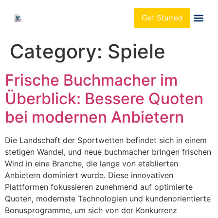
Get Started
About Us
Category:
Spiele
Frische Buchmacher im
Überblick: Bessere Quoten
bei modernen Anbietern
Die Landschaft der Sportwetten befindet sich in einem
stetigen Wandel, und neue buchmacher bringen frischen
Wind in eine Branche, die lange von etablierten
Anbietern dominiert wurde. Diese innovativen
Plattformen fokussieren zunehmend auf optimierte
Quoten, modernste Technologien und kundenorientierte
Bonusprogramme, um sich von der Konkurrenz