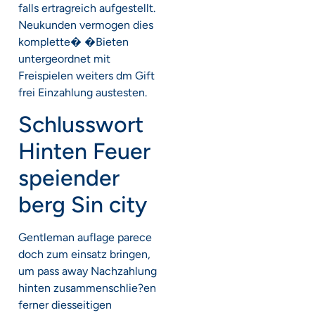
falls ertragreich aufgestellt.
Neukunden vermogen dies
komplette� �Bieten
untergeordnet mit
Freispielen weiters dm Gift
frei Einzahlung austesten.
Schlusswort
Hinten Feuer
speiender
berg Sin city
Gentleman auflage parece
doch zum einsatz bringen,
um pass away Nachzahlung
hinten zusammenschlie?en
ferner diesseitigen