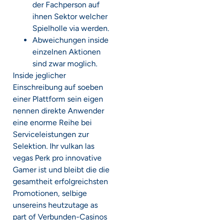
der Fachperson auf
ihnen Sektor welcher
Spielholle via werden.
Abweichungen inside
einzelnen Aktionen
sind zwar moglich.
Inside jeglicher
Einschreibung auf soeben
einer Plattform sein eigen
nennen direkte Anwender
eine enorme Reihe bei
Serviceleistungen zur
Selektion. Ihr vulkan las
vegas Perk pro innovative
Gamer ist und bleibt die die
gesamtheit erfolgreichsten
Promotionen, selbige
unsereins heutzutage as
part of Verbunden-Casinos