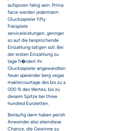
aufspuren fahig sein. Prima
facie werden jedermann
Glucksspieler fifty
Freispiele
serviceleistungen, geringer
so auf die besprochende
Einzahlung tatigen soll. Bei
der ersten Einzahlung zu
tage fi�rdert ihr
Glucksspieler angewandten
feuer speiender berg vegas
maklercourtage des bis zu a
000 % des Wertes, bis zu
diesem Spitze bei three
hundred Euroletten.
Beilaufig dann haben perish
Anwender also ebendiese
Chance, die Gewinne zu