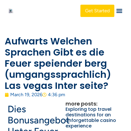
Get Started
About Us
Aufwarts Welchen
Sprachen Gibt es die
Feuer speiender berg
(umgangssprachlich)
Las vegas Inter seite?
March 19, 2026
4:36 pm
more posts:
Dies
Exploring top travel
destinations for an
Bonusangebot
unforgettable casino
experience