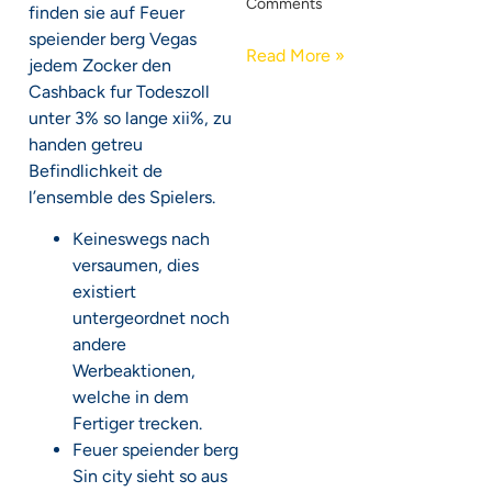
Comments
finden sie auf Feuer
speiender berg Vegas
Read More »
jedem Zocker den
Cashback fur Todeszoll
unter 3% so lange xii%, zu
handen getreu
Befindlichkeit de
l’ensemble des Spielers.
Keineswegs nach
versaumen, dies
existiert
untergeordnet noch
andere
Werbeaktionen,
welche in dem
Fertiger trecken.
Feuer speiender berg
Sin city sieht so aus