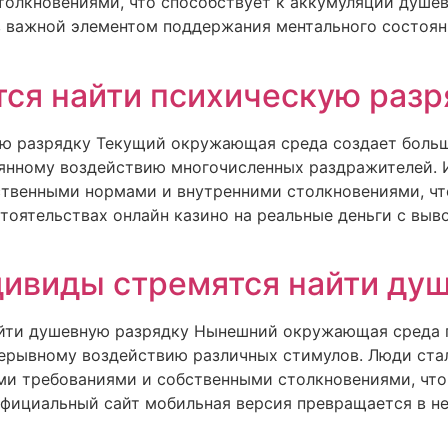
олкновениями, что способствует к аккумуляции душев
 в важной элементом поддержания ментального состоян
ся найти психическую разр
ю разрядку Текущий окружающая среда создает большо
оянному воздействию многочисленных раздражителей.
твенными нормами и внутренними столкновениями, чт
стоятельствах онлайн казино на реальные деньги с вы
дивиды стремятся найти ду
айти душевную разрядку Нынешний окружающая среда 
ерывному воздействию различных стимулов. Люди ста
и требованиями и собственными столкновениями, что
t официальный сайт мобильная версия превращается в