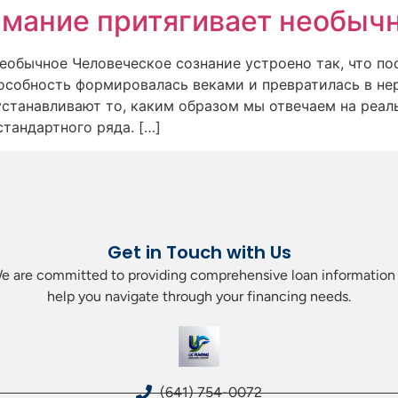
имание притягивает необыч
необычное Человеческое сознание устроено так, что п
пособность формировалась веками и превратилась в н
устанавливают то, каким образом мы отвечаем на реал
стандартного ряда. […]
Get in Touch with Us
. We are committed to providing comprehensive loan information 
help you navigate through your financing needs.
(641) 754-0072