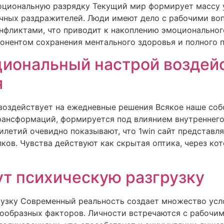
циональную разрядку Текущий мир формирует массу у
чных раздражителей. Люди имеют дело с рабочими воп
фликтами, что приводит к накоплению эмоционального 
онентом сохранения ментального здоровья и полного п
иональный настрой воздейс
я
оздействует на ежедневные решения Всякое наше собс
рансформаций, формируется под влиянием внутреннего
илетий очевидно показывают, что 1win сайт представл
ков. Чувства действуют как скрытая оптика, через 
т психическую разгрузку
узку Современный реальность создает множество усло
ообразных факторов. Личности встречаются с рабочи